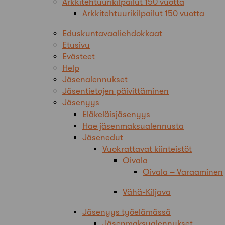
Arkkitehtuurikilpailut 150 vuotta
Arkkitehtuurikilpailut 150 vuotta
Eduskuntavaaliehdokkaat
Etusivu
Evästeet
Help
Jäsenalennukset
Jäsentietojen päivittäminen
Jäsenyys
Eläkeläisjäsenyys
Hae jäsenmaksualennusta
Jäsenedut
Vuokrattavat kiinteistöt
Oivala
Oivala – Varaaminen
Vähä-Kiljava
Jäsenyys työelämässä
Jäsenmaksualennukset