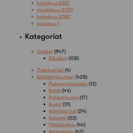
huhtikuu 2007
maaliskuu 2007
helmikuu 2007
joulukuu 1
Kategoriat
Uutiset
(847)
Kilpailut
(108)
Työnhakijat
(4)
Arkkitehtiuutiset
(428)
Puheenjohtajalta
(13)
Ilmiöt
(44)
Puheenvuoro
(17)
Arviot
(31)
Valmista tuli
(24)
Kolumni
(33)
Pääkirjoitus
(44)
Ammatissa
(42)