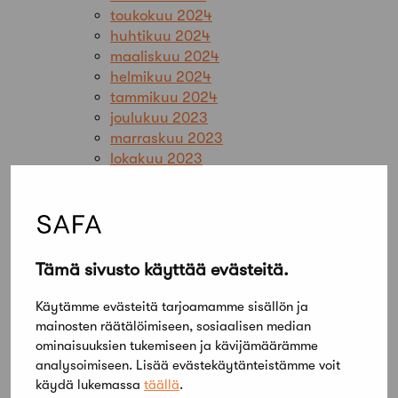
toukokuu 2024
huhtikuu 2024
maaliskuu 2024
helmikuu 2024
tammikuu 2024
joulukuu 2023
marraskuu 2023
lokakuu 2023
syyskuu 2023
elokuu 2023
kesäkuu 2023
toukokuu 2023
huhtikuu 2023
Tämä sivusto käyttää evästeitä.
maaliskuu 2023
helmikuu 2023
Käytämme evästeitä tarjoamamme sisällön ja
tammikuu 2023
mainosten räätälöimiseen, sosiaalisen median
joulukuu 2022
ominaisuuksien tukemiseen ja kävijämäärämme
marraskuu 2022
analysoimiseen. Lisää evästekäytänteistämme voit
lokakuu 2022
käydä lukemassa
täällä
.