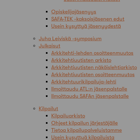
Opiskelijajäsenyys
SAFA-TEK -kaksoisjäsenen edut
Usein kysyttyä jäsenyydestä
Juha Leiviskä -symposium
Julkaisut
Arkkitehti-lehden osoitteenmuutos
Arkkitehtiuutisten arkisto
Arkkitehtiuutisten näköislehtiarkisto
Arkkitehtiuutisten osoitteenmuutos
Arkkitehtuurikilpailuja-lehti
Ilmoittaudu ATL:n jäsenpalstalle
Ilmoittaudu SAFAn jäsenpalstalle
Kilpailut
Kilpailuarkisto
Ohjeet kilpailun järjestäjälle
Tietoa kilpailupalveluistamme
Usein kysyttyä kilpailuista