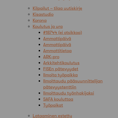
Kilpailut – tilaa uutiskirje
Kisastudio
Korona
Koulutus ja ura
#18744 (ei otsikkoa)
Ammattipäivä
Ammattipäivä
Ammattitietoa
ARK-pro
Arkkitehtikoulutus
FISEn pätevyydet
Ilmoita työpaikka
Ilmoittaudu pääsuunnittelijan
pätevyystenttiin
Ilmoittaudu työnhakijaksi
SAFA kouluttaa
Työpaikat
Lataaminen estetty