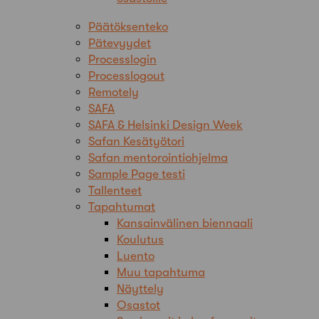
Päätöksenteko
Pätevyydet
Processlogin
Processlogout
Remotely
SAFA
SAFA & Helsinki Design Week
Safan Kesätyötori
Safan mentorointiohjelma
Sample Page testi
Tallenteet
Tapahtumat
Kansainvälinen biennaali
Koulutus
Luento
Muu tapahtuma
Näyttely
Osastot