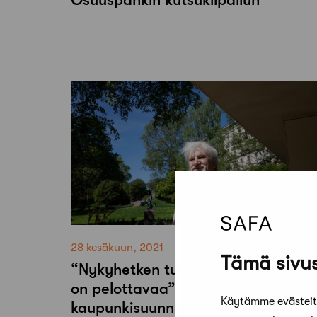
28 kesäkuun, 2021
Tämä sivus
“Nykyhetken turbobuustaustrendi
on pelottavaa” – Palkitun
Käytämme evästeitä
kaupunkisuunnittelija Staffan