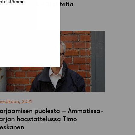
änteistämme
uosittelevat kesäkohteita
uomessa
 kesäkuun, 2021
orjaamisen puolesta – Ammatissa-
arjan haastattelussa Timo
eskanen