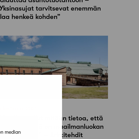
Yksinasujat tarvitsevat enemmän
ilaa henkeä kohden”
4 kesäkuun, 2021
Minulla ei ollut mitään tietoa, että
iellä metsässä on maailmanluokan
en median
rkkitehtuuria” – Arkkitehdit