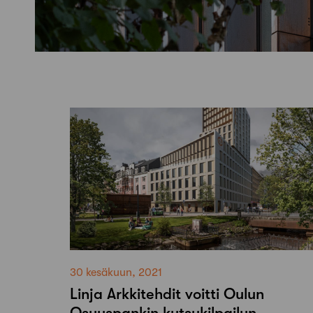
30 kesäkuun, 2021
Linja Arkkitehdit voitti Oulun
Osuuspankin kutsukilpailun