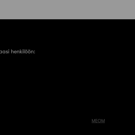
asi henkilöön:
MEOM