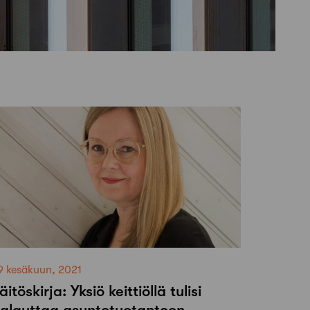
9 kesäkuun, 2021
äitöskirja: Yksiö keittiöllä tulisi
alauttaa asuntotuotantoon –