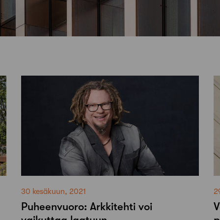
30 kesäkuun, 2021
2
Puheenvuoro: Arkkitehti voi
V
vaikuttaa laatuun
p