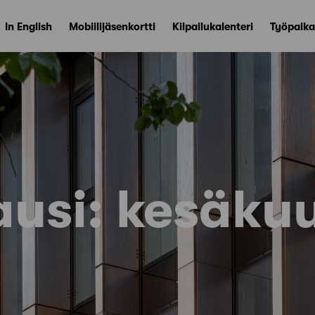
In English
Mobiilijäsenkortti
Kilpailukalenteri
Työpaika
ausi:
kesäku