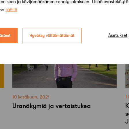
kemiseen ja kävijämäärämme analysoimiseen. Lisää evästekäyt
s
ssa
täällä
.
S
Asetukset
ästeet
Hyväksy välttämättömät
10 kesäkuun, 2021
1
Uranäkymiä ja vertaistukea
K
s
J