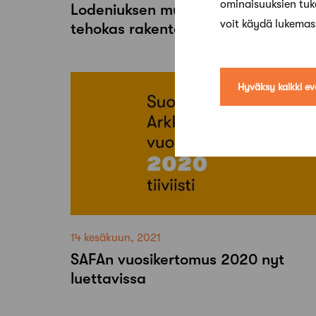
ominaisuuksien tu
Lodeniuksen mukaan vähemmänkin
voit käydä lukema
tehokas rakentaminen riittäisi
Hyväksy kaikki ev
14 kesäkuun, 2021
SAFAn vuosikertomus 2020 nyt
luettavissa