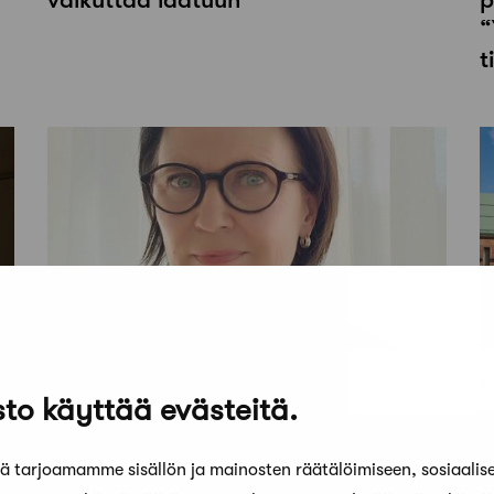
“
t
24 kesäkuun, 2021
2
to käyttää evästeitä.
Pääkirjoitus: Me eurooppalaiset
“
arkkitehdit
s
 tarjoamamme sisällön ja mainosten räätälöimiseen, sosiaalis
a