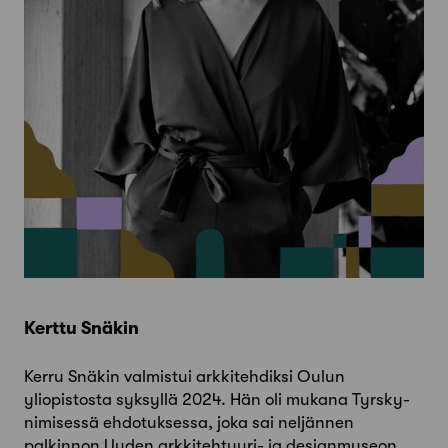
Kerttu Snäkin
Kerru Snäkin valmistui arkkitehdiksi Oulun
yliopistosta syksyllä 2024. Hän oli mukana Tyrsky-
nimisessä ehdotuksessa, joka sai neljännen
palkinnon Uuden arkkitehtuuri- ja designmuseon