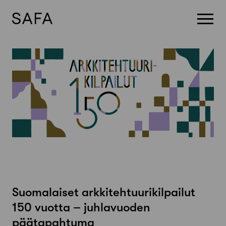
Skip
to
content
Suomalaiset arkkitehtuurikilpailut
150 vuotta – juhlavuoden
päätapahtuma