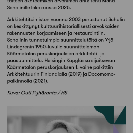
taiteen akateemikon arvonimen arkkitehti Mona
Schalinille lokakuussa 2025.
Arkkitehtitoimiston vuonna 2003 perustanut Schalin
on keskittynyt kulttuurihistoriallisesti arvokkaiden
rakennusten korjaamiseen ja restaurointiin.
Schalinin tunnetuimpia suunnittelutöitä on Yrjö
Lindegrenin 1950-luvulla suunnitteleman
Käärmetalon peruskorjauksen arkkitehti- ja
pääsuunnittelu. Helsingin Käpylässä sijaitsevan
Käärmetalon peruskorjauksen 1. vaihe palkittiin
Arkkitehtuurin Finlandialla (2019) ja Docomomo-
palkinnolla (2021).
Kuva: Outi Pyhäranta / HS