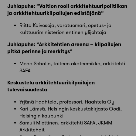
Juhlapuhe: ”Valtion rooli arkkitehtuuripolitiikan
ja arkkitehtuurikilpailujen edistäjänä”
Riitta Kaivosoja, varatuomari, opetus- ja
kulttuuriministeriön entinen ylijohtaja
Juhlapuhe: ”Arkkitehtien areena – kilpailujen
pitkä perinne ja merkitys”
Mona Schalin, taiteen akateemikko, arkkitehti
SAFA
Keskustelu arkkitehtuurikilpailujen
tulevaisuudesta
Yrjänä Haahtela, professori, Haahtela Oy
Kari Lämsä, Helsingin keskustakirjasto Oodi,
Helsingin kaupunki
Samuli Miettinen, arkkitehti SAFA, JKMM
Arkkitehdit