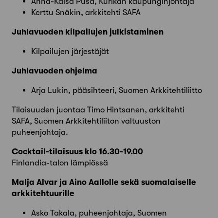
Anna-Kaisa Pusa, Kurikan kaupunginjohtaja
Kerttu Snäkin, arkkitehti SAFA
Juhlavuoden kilpailujen julkistaminen
Kilpailujen järjestäjät
Juhlavuoden ohjelma
Arja Lukin, pääsihteeri, Suomen Arkkitehtiliitto
Tilaisuuden juontaa Timo Hintsanen, arkkitehti
SAFA, Suomen Arkkitehtiliiton valtuuston
puheenjohtaja.
Cocktail-tilaisuus klo 16.30-19.00
Finlandia-talon lämpiössä
Malja Alvar ja Aino Aallolle sekä suomalaiselle
arkkitehtuurille
Asko Takala, puheenjohtaja, Suomen