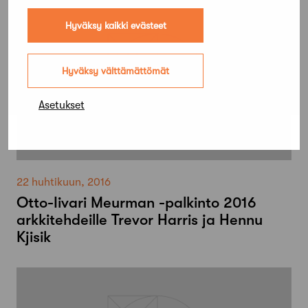
Hyväksy kaikki evästeet
Hyväksy välttämättömät
Asetukset
22 huhtikuun, 2016
Otto-Iivari Meurman -palkinto 2016
arkkitehdeille Trevor Harris ja Hennu
Kjisik