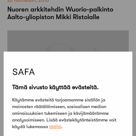
22 huhtikuun, 2016
Nuoren arkkitehdin Wuorio-palkinto
Aalto-yliopiston Mikki Ristolalle
Tämä sivusto käyttää evästeitä.
Käytämme evästeitä tarjoamamme sisällön ja
mainosten räätälöimiseen, sosiaalisen median
22 huhtikuun, 2016
ominaisuuksien tukemiseen ja kävijämäärämme
SAFA-palkinto 2016 Tampereen
analysoimiseen. Lisää evästekäytänteistämme voit
Arkkitehtuuriviikolle
käydä lukemassa
täällä
.