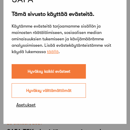
Tämä sivusto käyttää evästeitä.
23 elokuun, 2021
Käytämme evästeitä tarjoamamme sisällön ja
Eija Salmelle Akavan hopeinen
mainosten räätälöimiseen, sosiaalisen median
ansiomerkki
ominaisuuksien tukemiseen ja kävijämäärämme
analysoimiseen. Lisää evästekäytänteistämme voit
käydä lukemassa
täällä
.
Hyväksy kaikki evästeet
Hyväksy välttämättömät
Asetukset
23 elokuun, 2021