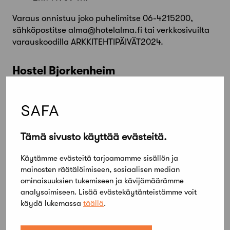
Varaus onnistuu joko puhelimitse 06-4215200,
sähköpostitse alma@hotelalma.fi tai verkkosivuilta
varauskoodilla ARKKITEHTIPÄIVÄT2024.
Hostel Bjorkenheim
Seuralantie 9, 60220 Seinäjoki
1hh – 71 € / yö
2hh – 94 € / yö
Tämä sivusto käyttää evästeitä.
3hh – 134 € / yö
Käytämme evästeitä tarjoamamme sisällön ja
Arkkitehtipäivän osallistujat voivat varata
mainosten räätälöimiseen, sosiaalisen median
majoituksensa koodilla: ARKKI24
ominaisuuksien tukemiseen ja kävijämäärämme
Majoituksen voi varata osoitteesta
analysoimiseen. Lisää evästekäytänteistämme voit
käydä lukemassa
täällä
.
www.hostelbjorkenheim.fi
Majoitus on aamupalaton, mutta talo tarjoaa