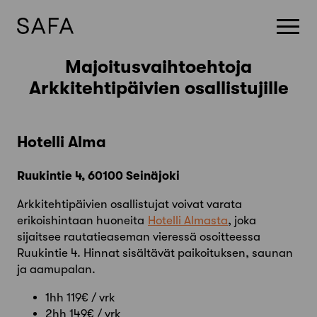
Majoitusvaihtoehtoja
Skip
to
Arkkitehtipäivien osallistujille
content
Hotelli Alma
Ruukintie 4, 60100 Seinäjoki
Arkkitehtipäivien osallistujat voivat varata
erikoishintaan huoneita
Hotelli Almasta
, joka
sijaitsee rautatieaseman vieressä osoitteessa
Ruukintie 4. Hinnat sisältävät paikoituksen, saunan
ja aamupalan.
1hh 119€ / vrk
2hh 149€ / vrk