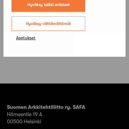
luomukahvia ja teetä omatoimisesti keitettäväksi.
Hyväksy kaikki evästeet
Keittiöstä löytyy astiat sekä ruoanlaittovälineet,
joilla voi valmistaa ruokaa aamupalasta iltapalaan.
Jokaista majoittujaa varten huoneesta löytyy
Hyväksy välttämättömät
valmiiksi sijattu vuode, kylpy- ja käsipyyhe sekä
kasviöljypohjaiset matkakokoiset shampoo ja
Asetukset
suihkusaippua.
Suomen Arkkitehtiliitto ry. SAFA
Hämeentie 19 A
00500 Helsinki