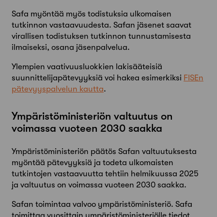
Safa myöntää myös todistuksia ulkomaisen
tutkinnon vastaavuudesta. Safan jäsenet saavat
virallisen todistuksen tutkinnon tunnustamisesta
ilmaiseksi, osana jäsenpalvelua.
Ylempien vaativuusluokkien lakisääteisiä
suunnittelijapätevyyksiä voi hakea esimerkiksi
FISEn
pätevyyspalvelun kautta
.
Ympäristöministeriön valtuutus on
voimassa vuoteen 2030 saakka
Ympäristöministeriön päätös Safan valtuutuksesta
myöntää pätevyyksiä ja todeta ulkomaisten
tutkintojen vastaavuutta tehtiin helmikuussa 2025
ja valtuutus on voimassa vuoteen 2030 saakka.
Safan toimintaa valvoo ympäristöministeriö. Safa
toimittaa vuosittain ympäristöministeriölle tiedot