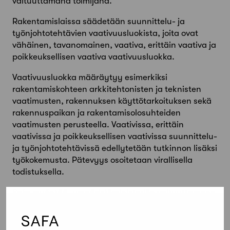
valtuuttamana toimijana.
Rakentamislaissa säädetään suunnittelu- ja
työnjohtotehtävien vaativuusluokista, joita ovat
vähäinen, tavanomainen, vaativa, erittäin vaativa ja
poikkeuksellisen vaativa vaativuusluokka.
Vaativuusluokka määräytyy esimerkiksi
rakentamiskohteen arkkitehtonisten ja teknisten
vaatimusten, rakennuksen käyttötarkoituksen sekä
rakennuspaikan ja rakentamisolosuhteiden
vaatimusten perusteella. Vaativissa, erittäin
vaativissa ja poikkeuksellisen vaativissa suunnittelu-
ja työnjohtotehtävissä edellytetään tutkinnon lisäksi
työkokemusta. Pätevyys osoitetaan virallisella
todistuksella.
Safa myöntää, ympäristöministeriön valtuuttamana
toimielimenä:
Rakennussuunnittelun tavanomaisen