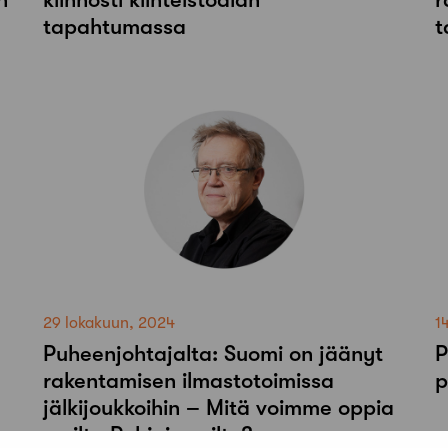
tapahtumassa
t
29 lokakuun, 2024
1
Puheenjohtajalta: Suomi on jäänyt
P
rakentamisen ilmastotoimissa
p
jälkijoukkoihin – Mitä voimme oppia
muilta Pohjoismailta?