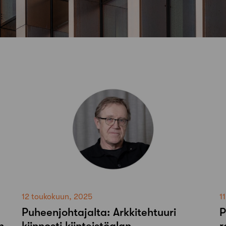
12 toukokuun, 2025
1
Puheenjohtajalta: Arkkitehtuuri
P
n
kiinnosti kiinteistöalan
r