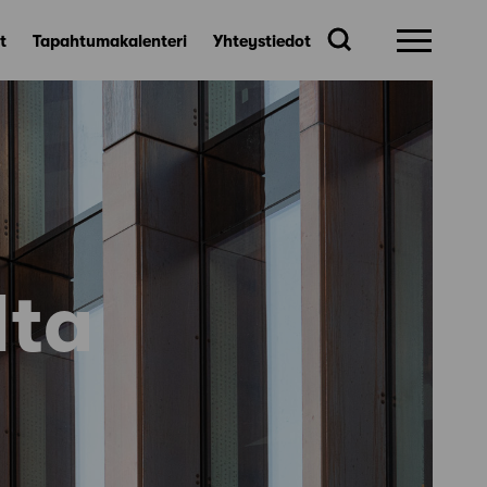
t
Tapahtumakalenteri
Yhteystiedot
lta