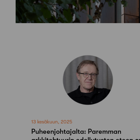
13 kesäkuun, 2025
Puheenjohtajalta: Paremman
arkkitehtuurin edellytysten eteen o