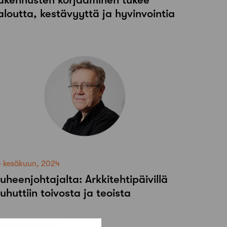
aloutta, kestävyyttä ja hyvinvointia
4 kesäkuun, 2024
uheenjohtajalta: Arkkitehtipäivillä
uhuttiin toivosta ja teoista