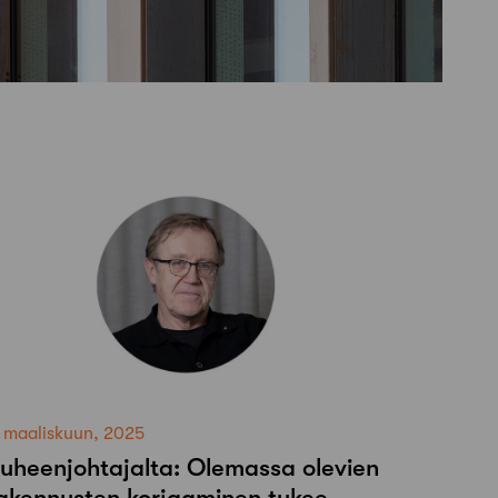
1 maaliskuun, 2025
uheenjohtajalta: Olemassa olevien
akennusten korjaaminen tukee