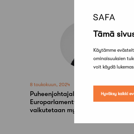
Tämä sivus
Käytämme evästeitä
ominaisuuksien tu
voit käydä lukema
8 toukokuun, 2024
Puheenjohtajalta:
Hyväksy kaikki ev
Europarlamenttivaaleissa
vaikutetaan myös arkkitehtuuriin