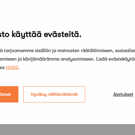
to käyttää evästeitä.
 tarjoamamme sisällön ja mainosten räätälöimiseen, sosiaalis
kemiseen ja kävijämäärämme analysoimiseen. Lisää evästekäyt
ssa
täällä
.
11 maaliskuun, 2024
2
Puheenjohtajalta: Safan
P
Asetukset
ästeet
Hyväksy välttämättömät
muutoshanke etenee kohti päätöksiä
v