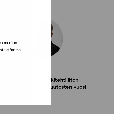
en median
änteistämme
1 joulukuun, 2023
uheenjohtajalta: Arkkitehtiliiton
uosi 2023 on ollut muutosten vuosi