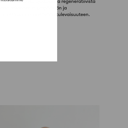
okonaisvaltaista ajattelua ja regeneratiivista
tetta rakennetun ympäristön ja
mmattikunnan kestävään tulevaisuuteen.