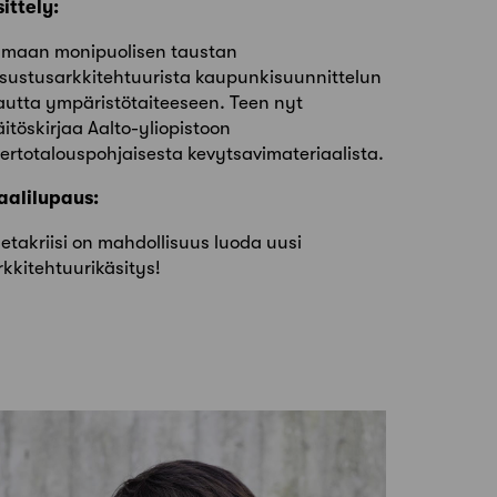
sittely:
maan monipuolisen taustan
isustusarkkitehtuurista kaupunkisuunnittelun
autta ympäristötaiteeseen. Teen nyt
äitöskirjaa Aalto-yliopistoon
iertotalouspohjaisesta kevytsavimateriaalista.
aalilupaus:
etakriisi on mahdollisuus luoda uusi
rkkitehtuurikäsitys!