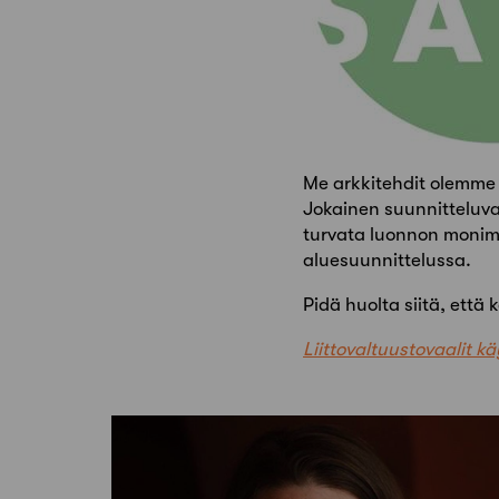
Me arkkitehdit olemme
Jokainen suunnitteluv
turvata luonnon monimu
aluesuunnittelussa.
Pidä huolta siitä, ett
Liittovaltuustovaalit 