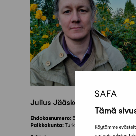
Julius Jääskeläinen
Tämä sivus
Ehdokasnumero:
53
Paikkakunta:
Turku
Käytämme evästeitä
ominaisuuksien tu