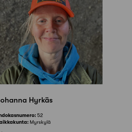
Johanna Hyrkäs
hdokasnumero:
52
aikkakunta:
Myrskylä