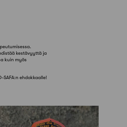
opeutumisessa.
distää kestävyyttä ja
sa kuin myös
KO-SAFA:n ehdokkaalle!