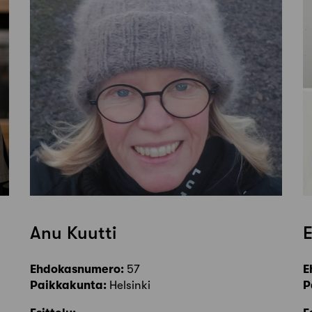
Anu Kuutti
E
Ehdokasnumero:
57
E
Paikkakunta:
Helsinki
P