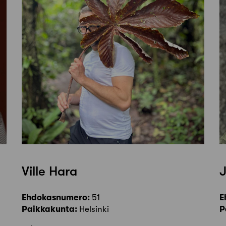
Ville Hara
Ehdokasnumero:
51
E
Paikkakunta:
Helsinki
P