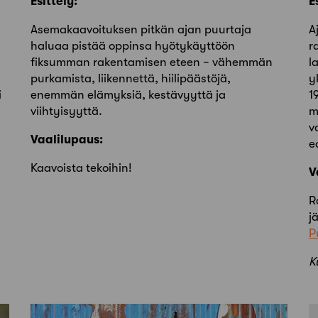
Esittely:
E
Asemakaavoituksen pitkän ajan puurtaja
A
haluaa pistää oppinsa hyötykäyttöön
r
fiksumman rakentamisen eteen − vähemmän
l
purkamista, liikennettä, hiilipäästöjä,
y
i
enemmän elämyksiä, kestävyyttä ja
1
viihtyisyyttä.
m
v
Vaalilupaus:
e
Kaavoista tekoihin!
V
R
j
P
K