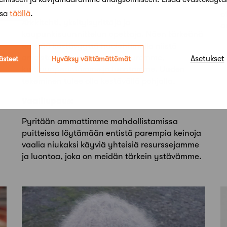
Esittely:
K
ssa
täällä
.
o
Arkkitehti, yksityisyrittäjä ja
a
kaupunkisuunnittelun opettaja. Näen tärkeänä
edistää kestävyyttä huolehtimalla niistä
arvoista, joita meillä jo on; juuremme,
Asetukset
ästeet
Hyväksy välttämättömät
kulttuuriperintömme ja luontomme. Uuden
tekeminen tulee olla kestävällä pohjalla.
Vaalilupaus:
Pyritään ammattimme mahdollistamissa
puitteissa löytämään entistä parempia keinoja
vaalia niukaksi käyviä yhteisiä resurssejamme
ja luontoa, joka on meidän tärkein ystävämme.