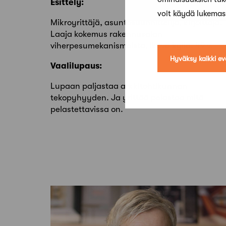
Esittely:
voit käydä lukema
Mikroyrittäjä, asuntosuunnittelija, kirjoittaja.
Laaja kokemus rakennusalan
viherpesumekanismeista, ikävä kyllä. 49 v.
Hyväksy kaikki ev
Vaalilupaus:
Lupaan paljastaa arkkitehtikunnan
tekopyhyyden. Ja yrittää pelastaa mitä
pelastettavissa on.