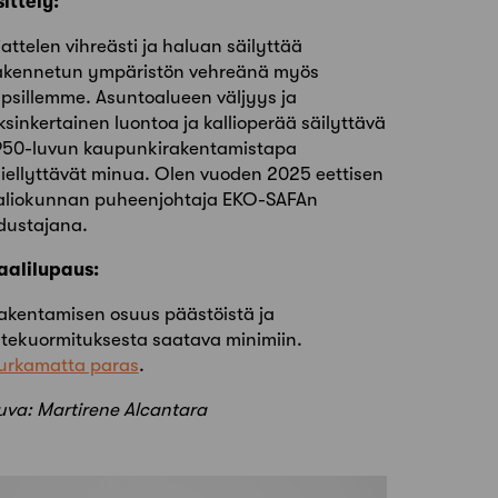
sittely:
jattelen vihreästi ja haluan säilyttää
akennetun ympäristön vehreänä myös
apsillemme. Asuntoalueen väljyys ja
ksinkertainen luontoa ja kallioperää säilyttävä
950-luvun kaupunkirakentamistapa
iellyttävät minua. Olen vuoden 2025 eettisen
aliokunnan puheenjohtaja EKO-SAFAn
dustajana.
aalilupaus:
akentamisen osuus päästöistä ja
ätekuormituksesta saatava minimiin.
urkamatta paras
.
uva: Martirene Alcantara