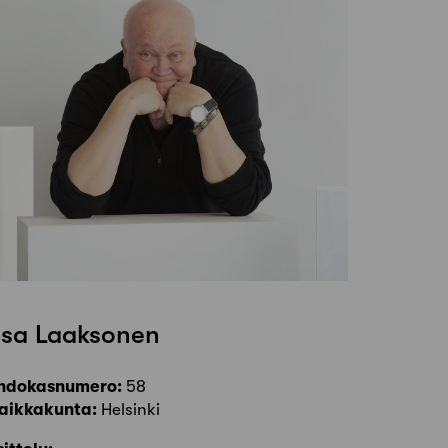
sa Laaksonen
hdokasnumero:
58
aikkakunta:
Helsinki