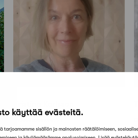
Kristina Karlsson
T
to käyttää evästeitä.
Ehdokasnumero:
54
E
Paikkakunta:
Helsinki
P
 tarjoamamme sisällön ja mainosten räätälöimiseen, sosiaalis
kemiseen ja kävijämäärämme analysoimiseen. Lisää evästekäyt