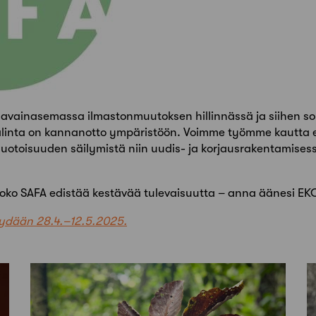
 avainasemassa ilmastonmuutoksen hillinnässä ja siihen s
alinta on kannanotto ympäristöön. Voimme työmme kautta e
otoisuuden säilymistä niin uudis- ja korjausrakentamises
ä koko SAFA edistää kestävää tulevaisuutta – anna äänesi E
käydään 28.4.–12.5.2025.