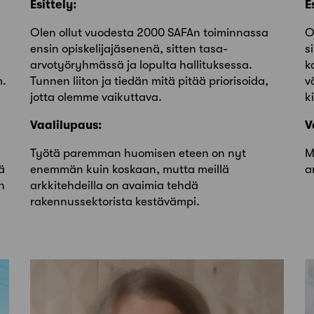
Esittely:
E
Olen ollut vuodesta 2000 SAFAn toiminnassa
O
ensin opiskelijajäsenenä, sitten tasa-
s
arvotyöryhmässä ja lopulta hallituksessa.
k
m.
Tunnen liiton ja tiedän mitä pitää priorisoida,
v
jotta olemme vaikuttava.
k
Vaalilupaus:
V
Työtä paremman huomisen eteen on nyt
M
ä
enemmän kuin koskaan, mutta meillä
a
n
arkkitehdeilla on avaimia tehdä
rakennussektorista kestävämpi.