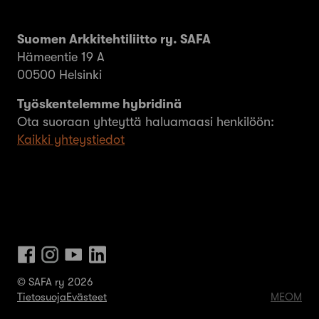
Suomen Arkkitehtiliitto ry. SAFA
Hämeentie 19 A
00500 Helsinki
Työskentelemme hybridinä
Ota suoraan yhteyttä haluamaasi henkilöön:
Kaikki yhteystiedot
© SAFA ry 2026
Tietosuoja
Evästeet
MEOM