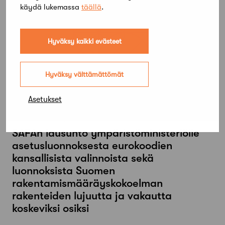
käydä lukemassa
täällä
.
Hyväksy kaikki evästeet
Hyväksy välttämättömät
Asetukset
23 maaliskuun, 2015
SAFAn lausunto ympäristöministeriölle
asetusluonnoksesta eurokoodien
kansallisista valinnoista sekä
luonnoksista Suomen
rakentamismääräyskokoelman
rakenteiden lujuutta ja vakautta
koskeviksi osiksi