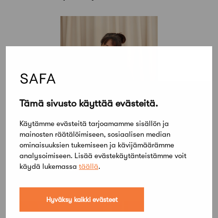
Tämä sivusto käyttää evästeitä.
Käytämme evästeitä tarjoamamme sisällön ja
mainosten räätälöimiseen, sosiaalisen median
19 tammikuun, 2024
ominaisuuksien tukemiseen ja kävijämäärämme
Yrittäjä-Safassa jaetaan kokemuksia
analysoimiseen. Lisää evästekäytänteistämme voit
johtamisesta, yrittäjyydestä ja
käydä lukemassa
täällä
.
arkkitehtuurista
Hyväksy kaikki evästeet