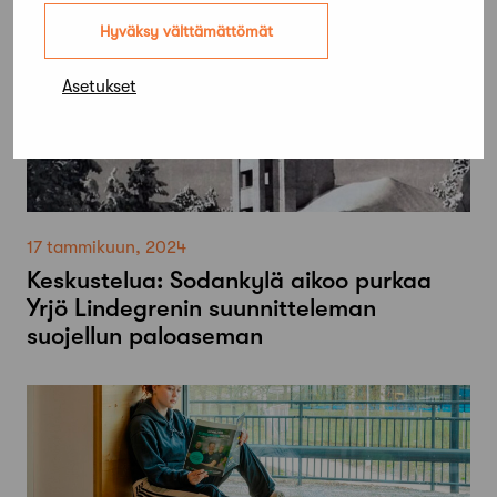
Hyväksy välttämättömät
Asetukset
17 tammikuun, 2024
Keskustelua: Sodankylä aikoo purkaa
Yrjö Lindegrenin suunnitteleman
suojellun paloaseman