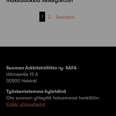
maksuluokkia selkeytettiin
Artikkelien
1
2
Seuraava
sivutus
Suomen Arkkitehtiliitto ry. SAFA
Hämeentie 19 A
00500 Helsinki
Työskentelemme hybridinä
Ota suoraan yhteyttä haluamaasi henkilöön:
Kaikki yhteystiedot