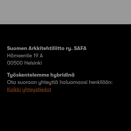
Suomen Arkkitehtiliitto ry. SAFA
Hämeentie 19 A
00500 Helsinki
Työskentelemme hybridinä
Ota suoraan yhteyttä haluamaasi henkilöön:
Kaikki yhteystiedot