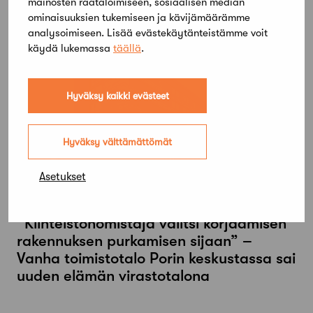
mainosten räätälöimiseen, sosiaalisen median
ominaisuuksien tukemiseen ja kävijämäärämme
analysoimiseen. Lisää evästekäytänteistämme voit
käydä lukemassa
täällä
.
Hyväksy kaikki evästeet
Hyväksy välttämättömät
Asetukset
13 toukokuun, 2024
“Kiinteistönomistaja valitsi korjaamisen
rakennuksen purkamisen sijaan” –
Vanha toimistotalo Porin keskustassa sai
uuden elämän virastotalona