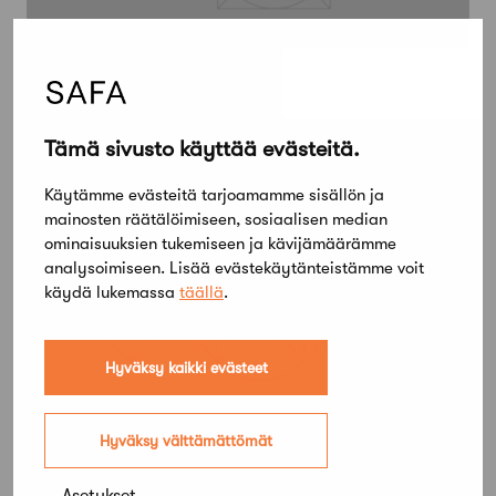
16 marraskuun, 2017
Kaukusta asiaa
Tämä sivusto käyttää evästeitä.
Käytämme evästeitä tarjoamamme sisällön ja
mainosten räätälöimiseen, sosiaalisen median
ominaisuuksien tukemiseen ja kävijämäärämme
analysoimiseen. Lisää evästekäytänteistämme voit
käydä lukemassa
täällä
.
Hyväksy kaikki evästeet
Hyväksy välttämättömät
13 marraskuun, 2017
Arkkitehtisuunnittelualan neuvottelut