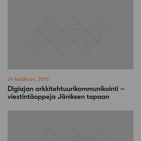
24 kesäkuun, 2015
Digiajan arkkitehtuurikommunikointi –
viestintäoppeja Jäniksen tapaan