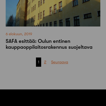
6 elokuun, 2019
SAFA esittää: Oulun entinen
kauppaoppilaitosrakennus suojeltava
Artikkelien
1
2
Seuraava
sivutus