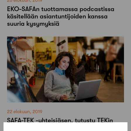
26 elokuun, 2019
EKO-SAFAn tuottamassa podcastissa
käsitellään asiantuntijoiden kanssa
suuria kysymyksiä
22 elokuun, 2019
SAFA-TEK -yhteisjäsen, tutustu TEKin
täydennyskoulutuksiin