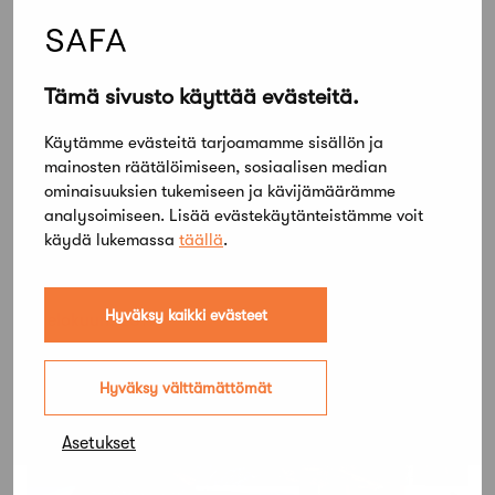
Tämä sivusto käyttää evästeitä.
Käytämme evästeitä tarjoamamme sisällön ja
mainosten räätälöimiseen, sosiaalisen median
ominaisuuksien tukemiseen ja kävijämäärämme
analysoimiseen. Lisää evästekäytänteistämme voit
käydä lukemassa
täällä
.
Hyväksy kaikki evästeet
21 elokuun, 2019
SAFA kumppanina Helsinki Design
Weekilla – lunasta lippusi
Hyväksy välttämättömät
Asetukset