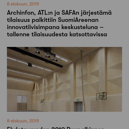
8 elokuun, 2019
Archinfon, ATL:n ja SAFAn järjestämä
tilaisuus palkittiin SuomiAreenan
innovatiivisimpana keskusteluna –
tallenne tilaisuudesta katsottavissa
8 elokuun, 2019