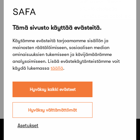
Ilmoittaudu pääsuunnittelijan valtakunnalliseen
pätevyystenttiin 21.10.2025 klo 13-16 oheisella
lomakkeella. Tähdellä merkityt kentät ovat pakollisia
täyttää.
Tämä sivusto käyttää evästeitä.
Mikäli tentin maksaa yritys, toivotaan käytettävän
Käytämme evästeitä tarjoamamme sisällön ja
mahdollisuuksien mukaan sähköistä laskutusta.
mainosten räätälöimiseen, sosiaalisen median
ominaisuuksien tukemiseen ja kävijämäärämme
analysoimiseen. Lisää evästekäytänteistämme voit
Ilmoittaudu pätevyystenttiin
käydä lukemassa
täällä
.
Hyväksy kaikki evästeet
Hyväksy välttämättömät
Asetukset