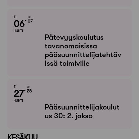
TI
KE
06
07
HUHTI
Pätevyyskoulutus
tavanomaisissa
pääsuunnittelijatehtäv
issä toimiville
TI
KE
27
28
HUHTI
Pääsuunnittelijakoulut
us 30: 2. jakso
KESÄKUU