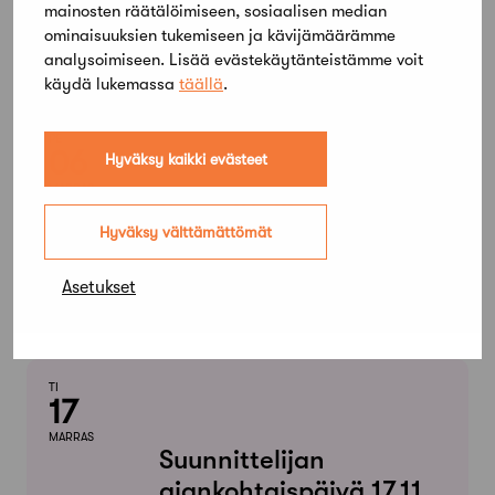
MARRAS
mainosten räätälöimiseen, sosiaalisen median
Ammattipäivä 2026
ominaisuuksien tukemiseen ja kävijämäärämme
analysoimiseen. Lisää evästekäytänteistämme voit
käydä lukemassa
täällä
.
PE
06
Hyväksy kaikki evästeet
MARRAS
Suunnittelijan
Hyväksy välttämättömät
hiilijalanjälki- ja
ilmastoselvityskoulutus
Asetukset
3. päivä
TI
17
MARRAS
Suunnittelijan
ajankohtaispäivä 17.11.