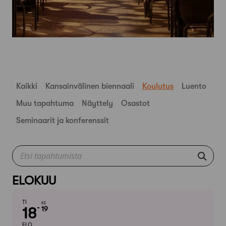
Kaikki
Kansainvälinen biennaali
Koulutus
Luento
Muu tapahtuma
Näyttely
Osastot
Seminaarit ja konferenssit
ELOKUU
TI
KE
18
19
ELO