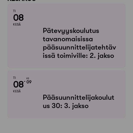
TI
08
KESÄ
Pätevyyskoulutus
tavanomaisissa
pääsuunnittelijatehtäv
issä toimiville: 2. jakso
TI
KE
08
09
KESÄ
Pääsuunnittelijakoulut
us 30: 3. jakso