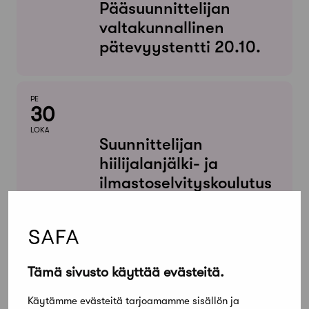
Pääsuunnittelijan
valtakunnallinen
pätevyystentti 20.10.
PE
30
LOKA
Suunnittelijan
hiilijalanjälki- ja
ilmastoselvityskoulutus
2. päivä
MARRASKUU
Tämä sivusto käyttää evästeitä.
KE
04
Käytämme evästeitä tarjoamamme sisällön ja