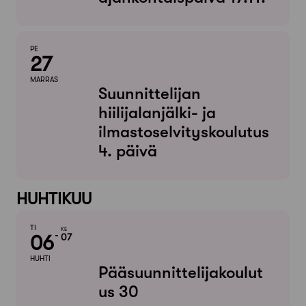
PE
27
MARRAS
Suunnittelijan
hiilijalanjälki- ja
ilmastoselvityskoulutus
4. päivä
HUHTIKUU
TI
KE
06
07
HUHTI
Pääsuunnittelijakoulut
us 30