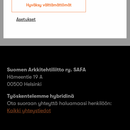
yleisistä rakentamistapaohjeista
Hyväksy välttämättömät
Asetukset
Suomen Arkkitehtiliitto ry. SAFA
Hämeentie 19 A
00500 Helsinki
Työskentelemme hybridinä
Ota suoraan yhteyttä haluamaasi henkilöön:
Kaikki yhteystiedot