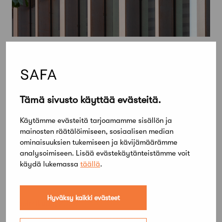
Tämä sivusto käyttää evästeitä.
Käytämme evästeitä tarjoamamme sisällön ja
mainosten räätälöimiseen, sosiaalisen median
ominaisuuksien tukemiseen ja kävijämäärämme
analysoimiseen. Lisää evästekäytänteistämme voit
käydä lukemassa
täällä
.
Hyväksy kaikki evästeet
3 helmikuun, 2008
Lausunto Viherympäristöliitolle Pihan