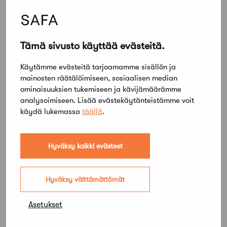
Tämä sivusto käyttää evästeitä.
Käytämme evästeitä tarjoamamme sisällön ja
mainosten räätälöimiseen, sosiaalisen median
12 lokakuun, 2017
ominaisuuksien tukemiseen ja kävijämäärämme
Pätevyydenhaku digitaaliseksi
analysoimiseen. Lisää evästekäytänteistämme voit
käydä lukemassa
täällä
.
Hyväksy kaikki evästeet
Hyväksy välttämättömät
Asetukset