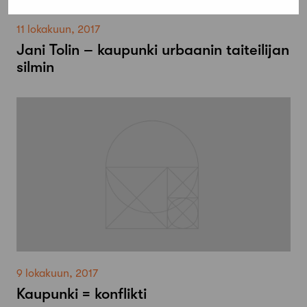
11 lokakuun, 2017
Jani Tolin – kaupunki urbaanin taiteilijan
silmin
9 lokakuun, 2017
Kaupunki = konflikti