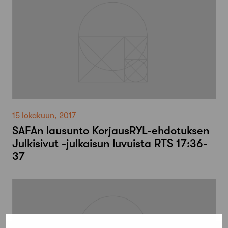
15 lokakuun, 2017
SAFAn lausunto KorjausRYL-ehdotuksen
Julkisivut -julkaisun luvuista RTS 17:36-
37