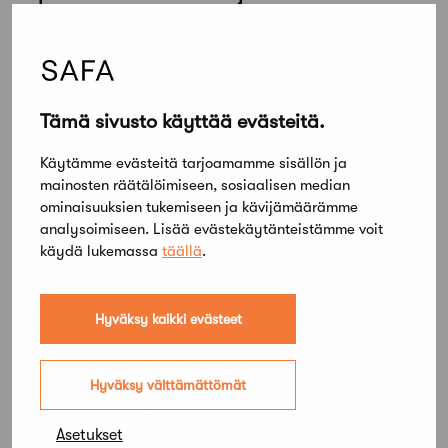
tavan hallita hulevesiä
Tämä sivusto käyttää evästeitä.
Käytämme evästeitä tarjoamamme sisällön ja
mainosten räätälöimiseen, sosiaalisen median
ominaisuuksien tukemiseen ja kävijämäärämme
analysoimiseen. Lisää evästekäytänteistämme voit
käydä lukemassa
täällä
.
7 kesäkuun, 2024
Hyväksy kaikki evästeet
Habitaren ammattilaisalusta Habitare
Pro jatkaa vahvaa kasvuaan – uutta
Hyväksy välttämättömät
teemoitetut päivät osana ohjelmaa
Asetukset