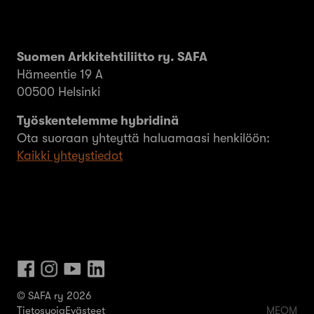
Suomen Arkkitehtiliitto ry. SAFA
Hämeentie 19 A
00500 Helsinki
Työskentelemme hybridinä
Ota suoraan yhteyttä haluamaasi henkilöön:
Kaikki yhteystiedot
© SAFA ry 2026
Tietosuoja
Evästeet
MEOM