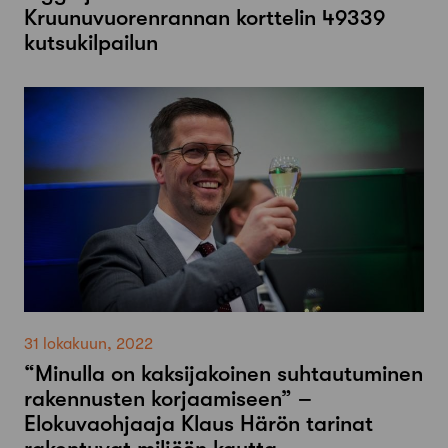
Kruunuvuorenrannan korttelin 49339
kutsukilpailun
31 lokakuun, 2022
“Minulla on kaksijakoinen suhtautuminen
rakennusten korjaamiseen” –
Elokuvaohjaaja Klaus Härön tarinat