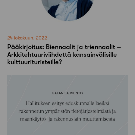
24 lokakuun, 2022
Pääkirjoitus: Biennaalit ja triennaalit –
Arkkitehtuuriviihdettä kansainvälisille
kulttuurituristeille?