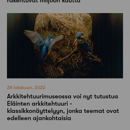
rakentuvat miljöön kautta
28 lokakuun, 2022
Arkkitehtuurimuseossa voi nyt tutustua
Eläinten arkkitehtuuri -
klassikkonäyttelyyn, jonka teemat ovat
edelleen ajankohtaisia