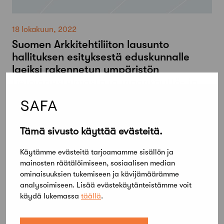
18 lokakuun, 2022
Suomen Arkkitehtiliiton lausunto
hallituksen esityksestä eduskunnalle
laeiksi rakennetun ympäristön
tietojärjestelmästä ja maankäyttö- ja
rakennuslain muuttamisesta
Tämä sivusto käyttää evästeitä.
Käytämme evästeitä tarjoamamme sisällön ja
mainosten räätälöimiseen, sosiaalisen median
ominaisuuksien tukemiseen ja kävijämäärämme
analysoimiseen. Lisää evästekäytänteistämme voit
käydä lukemassa
täällä
.