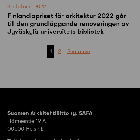
3 lokakuun, 2022
Finlandiapriset för arkitektur 2022 går
till den grundläggande renoveringen av
Jyväskylä universitets bibliotek
Artikkelien
1
2
Seuraava
sivutus
Suomen Arkkitehtiliitto ry. SAFA
Hämeentie 19 A
00500 Helsinki