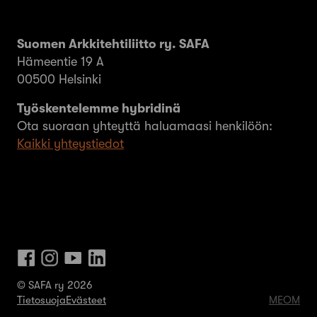
Suomen Arkkitehtiliitto ry. SAFA
Hämeentie 19 A
00500 Helsinki
Työskentelemme hybridinä
Ota suoraan yhteyttä haluamaasi henkilöön:
Kaikki yhteystiedot
© SAFA ry 2026
Tietosuoja
Evästeet
MEOM