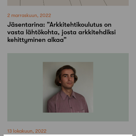
2 marraskuun, 2022
Jäsentarina: ”Arkkitehtikoulutus on
vasta lähtökohta, josta arkkitehdiksi
kehittyminen alkaa”
13 lokakuun, 2022