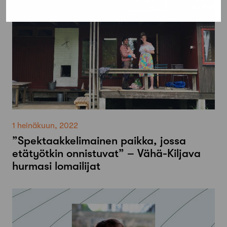
1 heinäkuun, 2022
”Spektaakkelimainen paikka, jossa
etätyötkin onnistuvat” – Vähä-Kiljava
hurmasi lomailijat