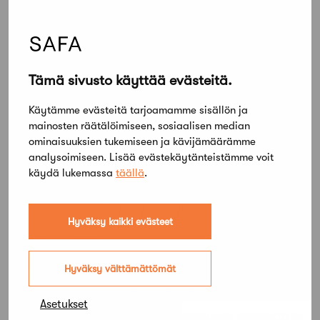
Jäsentarina: Toimikuntatyössä pääsee
vaikuttamaan
Tämä sivusto käyttää evästeitä.
Käytämme evästeitä tarjoamamme sisällön ja
mainosten räätälöimiseen, sosiaalisen median
ominaisuuksien tukemiseen ja kävijämäärämme
analysoimiseen. Lisää evästekäytänteistämme voit
käydä lukemassa
täällä
.
Hyväksy kaikki evästeet
9 elokuun, 2022
Mentorointiohjelmaan osallistuminen oli
Hyväksy välttämättömät
loistava tilaisuus kasvaa ja oppia
Asetukset