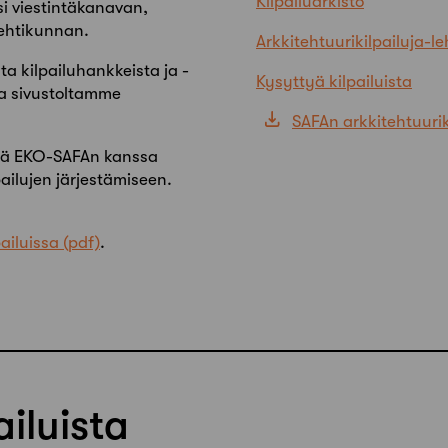
Kilpailuarkisto
i viestintäkanavan,
tehtikunnan.
Arkkitehtuurikilpailuja-le
sta kilpailuhankkeista ja -
Kysyttyä kilpailuista
ta sivustoltamme
SAFAn arkkitehtuuri
ssä EKO-SAFAn kanssa
pailujen järjestämiseen.
ailuissa
.
ailuista