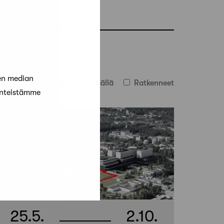
en median
evat
Käynnissä
Sisällä
Ratkenneet
änteistämme
25.5.
2.10.