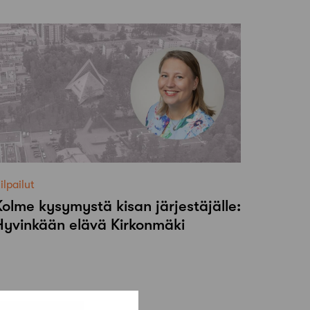
ilpailut
Kolme kysymystä kisan järjestäjälle:
Hyvinkään elävä Kirkonmäki