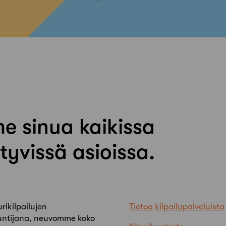
e sinua kaikissa
ittyvissä asioissa.
rikilpailujen
Tietoa kilpailupalveluista
tuntijana, neuvomme koko