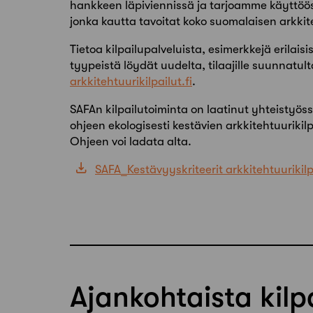
hankkeen läpiviennissä ja tarjoamme käyttöös
jonka kautta tavoitat koko suomalaisen arkki
Tietoa kilpailupalveluista, esimerkkejä erilaisi
tyypeistä löydät uudelta, tilaajille suunnatul
arkkitehtuurikilpailut.fi
.
SAFAn kilpailutoiminta on laatinut yhteistyö
ohjeen ekologisesti kestävien arkkitehtuurikil
Ohjeen voi ladata alta.
SAFA_Kestävyyskriteerit arkkitehtuurikilp
Ajankohtaista kilp