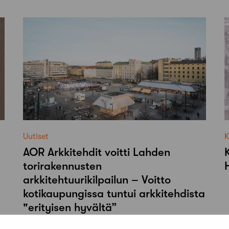
Uutiset
K
AOR Arkkitehdit voitti Lahden
torirakennusten
arkkitehtuurikilpailun – Voitto
kotikaupungissa tuntui arkkitehdista
"erityisen hyvältä”