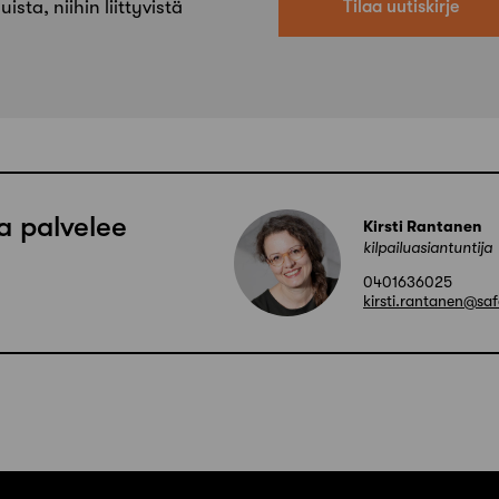
ista, niihin liittyvistä
Tilaa uutiskirje
ua palvelee
Kirsti Rantanen
kilpailuasiantuntija
0401636025
kirsti.rantanen@saf