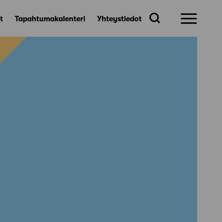
t
Tapahtumakalenteri
Yhteystiedot