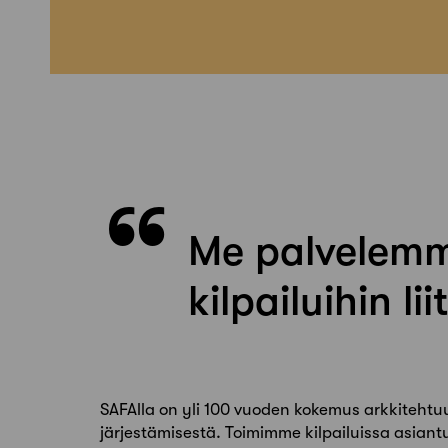
Me palvelemm
kilpailuihin li
SAFAlla on yli 100 vuoden kokemus arkkitehtuu
järjestämisestä. Toimimme kilpailuissa asian