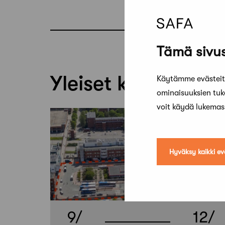
Tämä sivus
Yleiset kilpailut
Käytämme evästeitä
ominaisuuksien tu
voit käydä lukema
Hyväksy kaikki ev
9/
12/