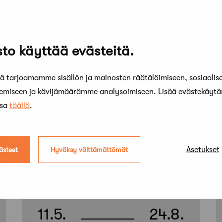
to käyttää evästeitä.
 tarjoamamme sisällön ja mainosten räätälöimiseen, sosiaalis
Kaikki
Tul
kemiseen ja kävijämäärämme analysoimiseen. Lisää evästekäyt
ssa
täällä
.
Asetukset
ästeet
Hyväksy välttämättömät
11.5.
24.8.