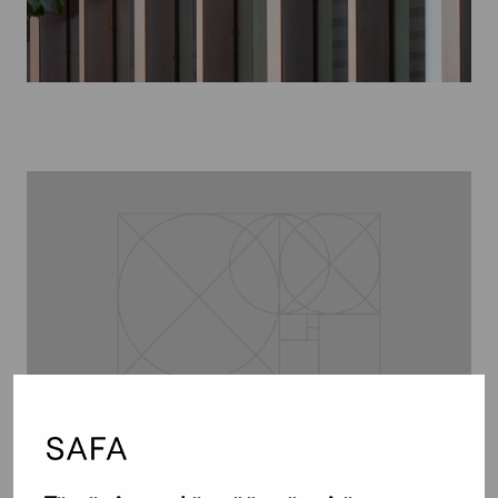
31 toukokuun, 2010
Lausunto ehdotuksesta maankäyttö- ja