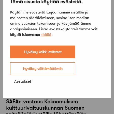
Tämä sivusto käyttää evästeitä.
rakennuslain muuttamiseksi
vähittäiskauppaa koskevien säännösten
Käytämme evästeitä tarjoamamme sisällön ja
osalta
mainosten räätälöimiseen, sosiaalisen median
ominaisuuksien tukemiseen ja kävijämäärämme
analysoimiseen. Lisää evästekäytänteistämme voit
käydä lukemassa
täällä
.
Hyväksy kaikki evästeet
Hyväksy välttämättömät
Asetukset
19 toukokuun, 2010
SAFAn vastaus Kokoomuksen
kulttuurivaltuuskunnan Suomen