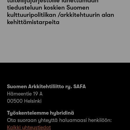
taiteilijajärjestöille lähettämään
tiedusteluun koskien Suomen
kulttuuripolitiikan /arkkitehtuurin alan
kehittämistarpeita
Suomen Arkkitehtiliitto ry. SAFA
Hämeentie 19 A
00500 Helsinki
Työskentelemme hybridinä
Ota suoraan yhteyttä haluamaasi henkilöön:
Kaikki yhteystiedot