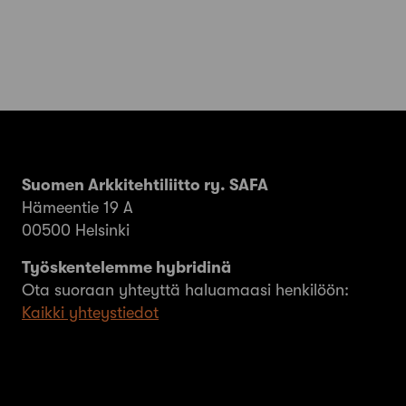
Suomen Arkkitehtiliitto ry. SAFA
Hämeentie 19 A
00500 Helsinki
Työskentelemme hybridinä
Ota suoraan yhteyttä haluamaasi henkilöön:
Kaikki yhteystiedot