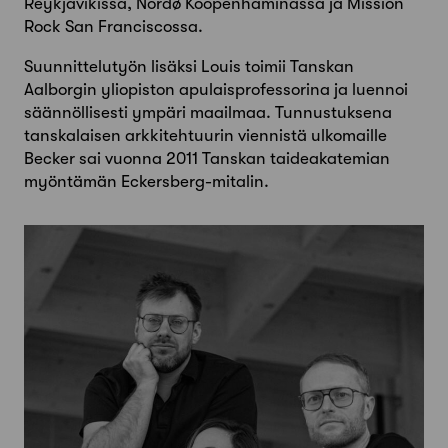
Reykjavikissa, Nordø Kööpenhaminassa ja Mission
Rock San Franciscossa.
Suunnittelutyön lisäksi Louis toimii Tanskan
Aalborgin yliopiston apulaisprofessorina ja luennoi
säännöllisesti ympäri maailmaa. Tunnustuksena
tanskalaisen arkkitehtuurin viennistä ulkomaille
Becker sai vuonna 2011 Tanskan taideakatemian
myöntämän Eckersberg-mitalin.