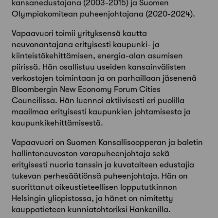
kansanedustajana (2003-2015) ja Suomen
Olympiakomitean puheenjohtajana (2020-2024).
Vapaavuori toimii yrityksensä kautta
neuvonantajana erityisesti kaupunki- ja
kiinteistökehittämisen, energia-alan asumisen
piirissä. Hän osallistuu useiden kansainvälisten
verkostojen toimintaan ja on parhaillaan jäsenenä
Bloombergin New Economy Forum Cities
Councilissa. Hän luennoi aktiivisesti eri puolilla
maailmaa erityisesti kaupunkien johtamisesta ja
kaupunkikehittämisestä.
Vapaavuori on Suomen Kansallisoopperan ja baletin
hallintoneuvoston varapuheenjohtaja sekä
erityisesti nuoria tanssin ja kuvataiteen edustajia
tukevan perhesäätiönsä puheenjohtaja. Hän on
suorittanut oikeustieteellisen loppututkinnon
Helsingin yliopistossa, ja hänet on nimitetty
kauppatieteen kunniatohtoriksi Hankenilla.