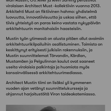
Mari Rassin, Ott Alver ja Alvin Järving perustivat
virolaisen Architect Must -kollektiivin vuonna 2013.
Arkkitehti Must on fiktiivinen hahmo: yhdistelmä
luovuutta, innovatiivisuutta ja uskoa siihen, että
tiivis yhteistyö on paras keino vastata nykypäivän
arkkitehtuurin monitahoisiin haasteisiin.
Mustin työn ytimessä on alusta pitäen ollut avoimiin
arkkitehtuurikilpailuihin osallistuminen. Toimisto on
keskittynyt erityisesti julkisiin rakennuksiin, ja
Mustin suunnittelemat Tõrvandin, Kärdlan,
Mustamäen ja Pelgulinnan koulut ovat saaneet
useita virolaisia palkintoja ja huomiota myös
kansainvälisessä arkkitehtuurimediassa.
Architect Mustin tiimi on lisäksi yli kymmenen
vuoden ajan vetänyt suunnittelukursseja ja
ohjannut harjoitustöitä Viron taideakatemiassa.