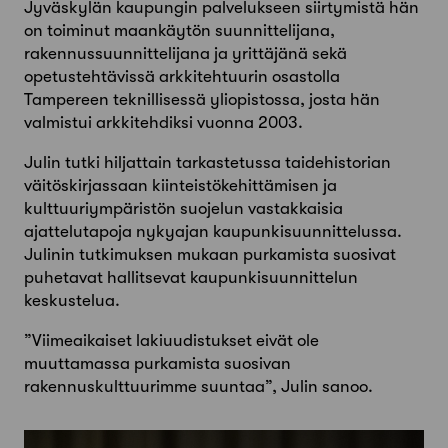
Jyväskylän kaupungin palvelukseen siirtymistä hän
on toiminut maankäytön suunnittelijana,
rakennussuunnittelijana ja yrittäjänä sekä
opetustehtävissä arkkitehtuurin osastolla
Tampereen teknillisessä yliopistossa, josta hän
valmistui arkkitehdiksi vuonna 2003.
Julin tutki hiljattain tarkastetussa taidehistorian
väitöskirjassaan kiinteistökehittämisen ja
kulttuuriympäristön suojelun vastakkaisia
ajattelutapoja nykyajan kaupunkisuunnittelussa.
Julinin tutkimuksen mukaan purkamista suosivat
puhetavat hallitsevat kaupunkisuunnittelun
keskustelua.
”Viimeaikaiset lakiuudistukset eivät ole
muuttamassa purkamista suosivan
rakennuskulttuurimme suuntaa”, Julin sanoo.