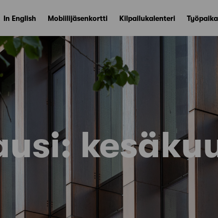
In English
Mobiilijäsenkortti
Kilpailukalenteri
Työpaika
ausi:
kesäku