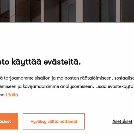
to käyttää evästeitä.
 tarjoamamme sisällön ja mainosten räätälöimiseen, sosiaalis
kemiseen ja kävijämäärämme analysoimiseen. Lisää evästekäyt
ssa
täällä
.
18 kesäkuun, 2014
6
Asetukset
ästeet
Hyväksy välttämättömät
SUOMEN ARKKITEHTUURIA.
A
KAKSIVUOTISKATSAUS 2014
-