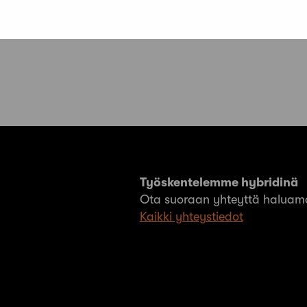
KOHTEET JULKISTETTU.
a
Työskentelemme hybridinä
Ota suoraan yhteyttä haluama
Kaikki yhteystiedot