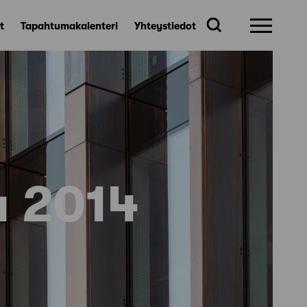
t
Tapahtumakalenteri
Yhteystiedot
u 2014