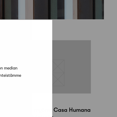
en median
änteistämme
 kesäkuun, 2014
suntomessut myönsi Casa Humana
palkinnon oululaiselle