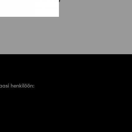
rkkitehtiylioppilaalle
asi henkilöön: