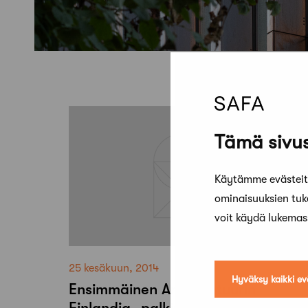
Tämä sivus
Käytämme evästeitä
ominaisuuksien tu
voit käydä lukema
25 kesäkuun, 2014
Hyväksy kaikki ev
Ensimmäinen Arkkitehtuurin
Finlandia -palkinto jaetaan