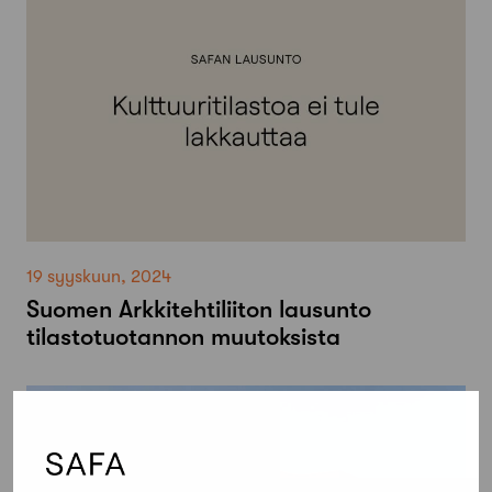
19 syyskuun, 2024
Suomen Arkkitehtiliiton lausunto
tilastotuotannon muutoksista