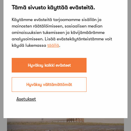
Tämä sivusto käyttää evästeitä.
Käytämme evästeitä tarjoamamme sisällön ja
mainosten räätälöimiseen, sosiaalisen median
ominaisuuksien tukemiseen ja kävijämäärämme
analysoimiseen. Lisää evästekäytänteistämme voit
käydä lukemassa
täällä
.
17 syyskuun, 2024
Safan blogi: Arkkitehtuuri virittää
moniaistiseen konserttikokemukseen
Hyväksy kaikki evästeet
Hyväksy välttämättömät
Asetukset