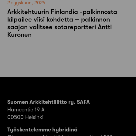
2 syyskuun, 2024
Arkkitehtuurin Finlandia -palkinnosta
kilpailee viisi kohdetta – palkinnon
saajan valitsee sotareportteri Antti
Kuronen
Suomen Arkkitehtiliitto ry. SAFA
Hämeentie 19 A
00500 Helsinki
Työskentelemme hybridinä