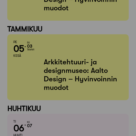
muodot
TAMMIKUU
PE
SU
05
03
TAMMI
KESÄ
Arkkitehtuuri- ja
designmuseo: Aalto
Design – Hyvinvoinnin
muodot
HUHTIKUU
TI
KE
06
07
HUHTI