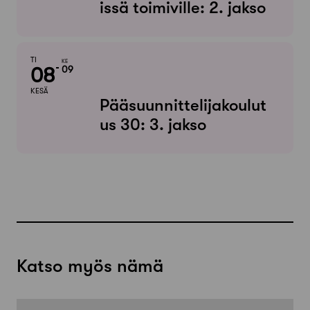
issä toimiville: 2. jakso
TI
KE
08
09
KESÄ
Pääsuunnittelijakoulut
us 30: 3. jakso
Katso myös nämä