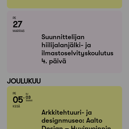
PE
27
MARRAS
Suunnittelijan
hiilijalanjälki- ja
ilmastoselvityskoulutus
4. päivä
JOULUKUU
PE
SU
05
03
TAMMI
KESÄ
Arkkitehtuuri- ja
designmuseo: Aalto
Design – Hyvinvoinnin