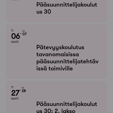
Pääsuunnittelijakoulut
us 30
TI
KE
06
07
HUHTI
Pätevyyskoulutus
tavanomaisissa
pääsuunnittelijatehtäv
issä toimiville
TI
KE
27
28
HUHTI
Pääsuunnittelijakoulut
us 30: 2. jakso