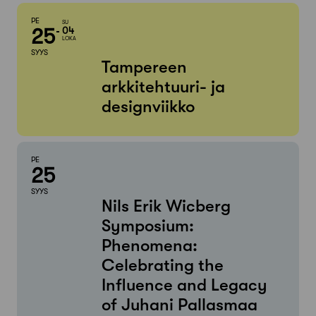
PE
SU
25
04
LOKA
SYYS
Tampereen
arkkitehtuuri- ja
designviikko
PE
25
SYYS
Nils Erik Wicberg
Symposium:
Phenomena:
Celebrating the
Influence and Legacy
of Juhani Pallasmaa