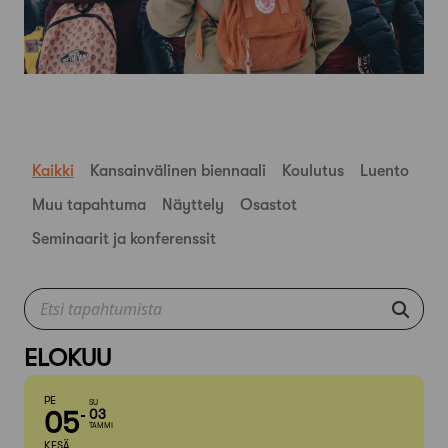
Kaikki
Kansainvälinen biennaali
Koulutus
Luento
Muu tapahtuma
Näyttely
Osastot
Seminaarit ja konferenssit
ELOKUU
PE
SU
05
03
TAMMI
KESÄ