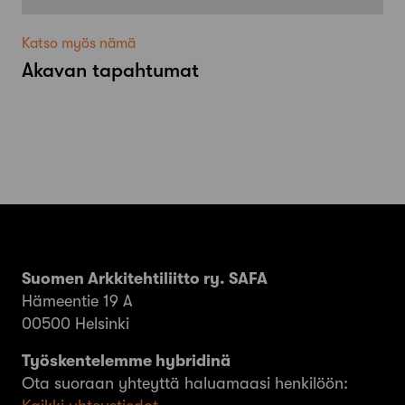
Katso myös nämä
Akavan tapahtumat
Suomen Arkkitehtiliitto ry. SAFA
Hämeentie 19 A
00500 Helsinki
Työskentelemme hybridinä
Ota suoraan yhteyttä haluamaasi henkilöön: