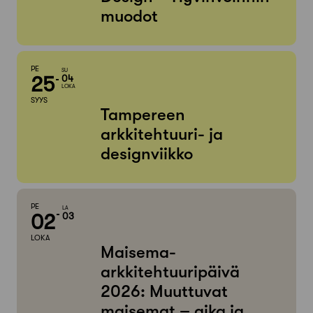
muodot
PE
SU
25
04
LOKA
SYYS
Tampereen
arkkitehtuuri- ja
designviikko
PE
LA
02
03
LOKA
Maisema-
arkkitehtuuripäivä
2026: Muuttuvat
maisemat – aika ja