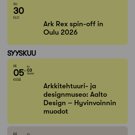
SU
30
ELO
Ark Rex spin-off in
Oulu 2026
SYYSKUU
PE
SU
05
03
TAMMI
KESÄ
Arkkitehtuuri- ja
designmuseo: Aalto
Design – Hyvinvoinnin
muodot
KE
TO