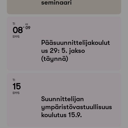
seminaari
TI
KE
08
09
SYYS
Pääsuunnittelijakoulut
us 29: 5. jakso
(täynnä)
TI
15
SYYS
Suunnittelijan
ympäristövastuullisuus
koulutus 15.9.