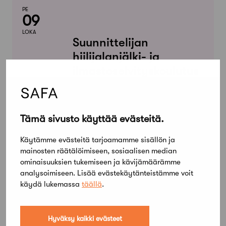
PE
09
LOKA
Suunnittelijan
hiilijalanjälki- ja
ilmastoselvityskoulutus
1. päivä
Tämä sivusto käyttää evästeitä.
TI
20
Käytämme evästeitä tarjoamamme sisällön ja
LOKA
mainosten räätälöimiseen, sosiaalisen median
Pääsuunnittelijan
ominaisuuksien tukemiseen ja kävijämäärämme
valtakunnallinen
analysoimiseen. Lisää evästekäytänteistämme voit
pätevyystentti 20.10.
käydä lukemassa
täällä
.
Hyväksy kaikki evästeet
TI