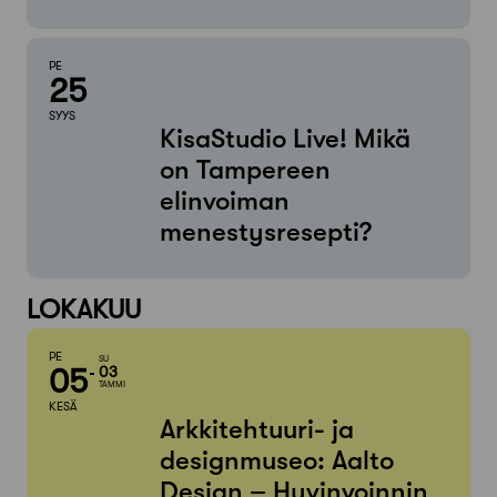
PE
25
SYYS
KisaStudio Live! Mikä
on Tampereen
elinvoiman
menestysresepti?
LOKAKUU
PE
SU
05
03
TAMMI
KESÄ
Arkkitehtuuri- ja
designmuseo: Aalto
Design – Hyvinvoinnin