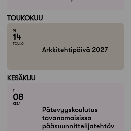
TOUKOKUU
PE
14
TOUKO
Arkkitehtipäivä 2027
KESÄKUU
TI
08
KESÄ
Pätevyyskoulutus
tavanomaisissa
pääsuunnittelijatehtäv