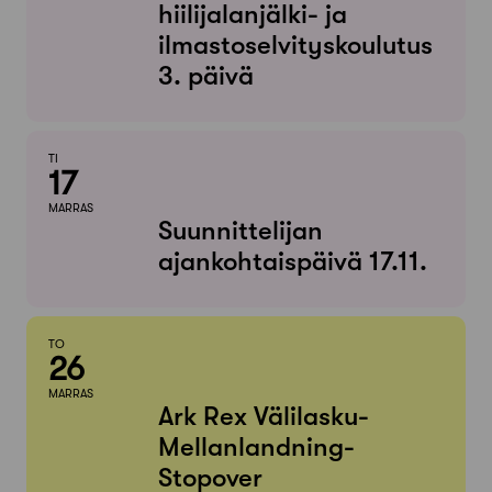
hiilijalanjälki- ja
ilmastoselvityskoulutus
3. päivä
TI
17
MARRAS
Suunnittelijan
ajankohtaispäivä 17.11.
TO
26
MARRAS
Ark Rex Välilasku-
Mellanlandning-
Stopover