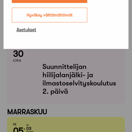
27
LOKA
Hyväksy välttämättömät
BIM-päivä 2026
Asetukset
PE
30
LOKA
Suunnittelijan
hiilijalanjälki- ja
ilmastoselvityskoulutus
2. päivä
MARRASKUU
PE
SU
05
03
TAMMI