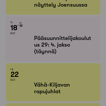
näyttely Joensuussa
TI
KE
18
19
ELO
Pääsuunnittelijakoulut
us 29: 4. jakso
(täynnä)
LA
22
ELO
Vähä-Kiljavan
rapujuhlat