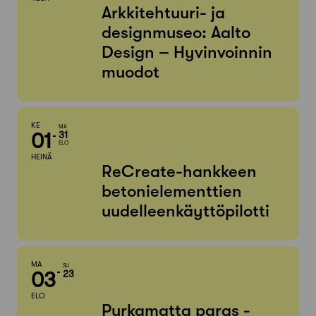
Arkkitehtuuri- ja
designmuseo: Aalto
Design – Hyvinvoinnin
muodot
KE
MA
01
31
ELO
HEINÄ
ReCreate-hankkeen
betonielementtien
uudelleenkäyttöpilotti
MA
SU
03
23
ELO
Purkamatta paras -