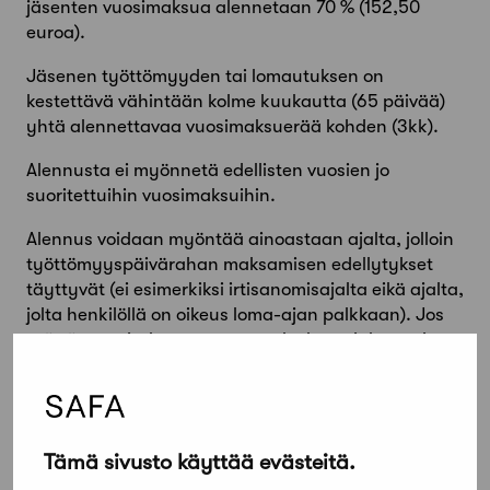
jäsenten vuosimaksua alennetaan 70 % (152,50
euroa).
Jäsenen työttömyyden tai lomautuksen on
kestettävä vähintään kolme kuukautta (65 päivää)
yhtä alennettavaa vuosimaksuerää kohden (3kk).
Alennusta ei myönnetä edellisten vuosien jo
suoritettuihin vuosimaksuihin.
Alennus voidaan myöntää ainoastaan ajalta, jolloin
työttömyyspäivärahan maksamisen edellytykset
täyttyvät (ei esimerkiksi irtisanomisajalta eikä ajalta,
jolta henkilöllä on oikeus loma-ajan palkkaan). Jos
työttömyys jatkuu useamman laskutusjakson ajan,
voi jatkoalennuksen saada lähettämällä kirjallisen
ilmoituksen työttömyyden tai lomautuksen
jatkumisesta.
Tämä sivusto käyttää evästeitä.
Eläkkelle siirtyminen