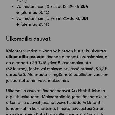
70 %)
Valmistumisen jälkeiset 13-24 kk
254
e
(alennus 50 %)
Valmistumisen jälkeiset 25-36 kk
381
e
(alennus 25 %)
Ulkomailla asuvat
Kalenterivuoden aikana vähintään kuusi kuukautta
ulkomailla asuvan
jäsenen alennettu vuosimaksua
on alennettu 25 % täydestä jäsenmaksusta
(381euroa), jonka voi maksaa neljässä erässä, 95,25
euroa/erä. Alennusta ei myönnetä edellisten vuosien
jo suoritettuihin vuosimaksuihin.
Ulkomailla asuvat jäsenet saavat Arkkitehti-lehden
digilukuoikeuden. Maksamalla täyden jäsenmaksun
ulkomailla asuvat jäsenet voivat saada Arkkitehti-
lehden kotiin kannettuna. Ilmoita toiveestasi Safan
järjestösihteeri Katri Laaksolle: jasenasiat@safa.fi.