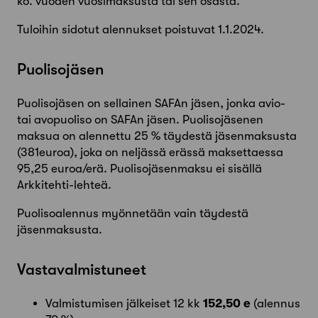
ko. vuoden vuosimaksusta tai sen osasta.
Tuloihin sidotut alennukset poistuvat 1.1.2024.
Puolisojäsen
Puolisojäsen on sellainen SAFAn jäsen, jonka avio-
tai avopuoliso on SAFAn jäsen. Puolisojäsenen
maksua on alennettu 25 % täydestä jäsenmaksusta
(381euroa), joka on neljässä erässä maksettaessa
95,25 euroa/erä. Puolisojäsenmaksu ei sisällä
Arkkitehti-lehteä.
Puolisoalennus myönnetään vain täydestä
jäsenmaksusta.
Vastavalmistuneet
Valmistumisen jälkeiset 12 kk
152,50 e
(alennus