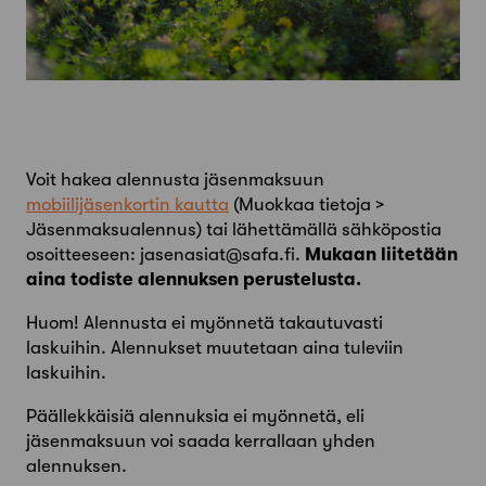
Voit hakea alennusta jäsenmaksuun
mobiilijäsenkortin kautta
(Muokkaa tietoja >
Jäsenmaksualennus) tai lähettämällä sähköpostia
osoitteeseen:
jasenasiat@safa.fi
.
Mukaan liitetään
aina todiste alennuksen perustelusta.
Huom! Alennusta ei myönnetä takautuvasti
laskuihin. Alennukset muutetaan aina tuleviin
laskuihin.
Päällekkäisiä alennuksia ei myönnetä, eli
jäsenmaksuun voi saada kerrallaan yhden
alennuksen.