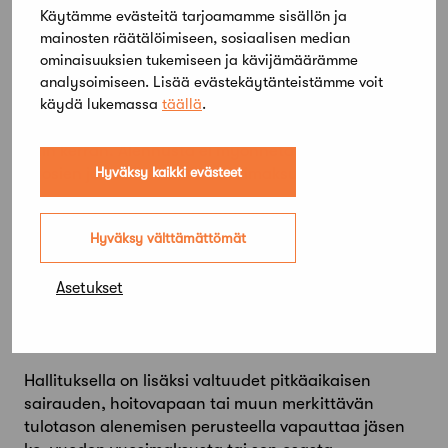
Käytämme evästeitä tarjoamamme sisällön ja
Eläkkeelle siirtyneelle jäsenelle myönnetään 70 %
mainosten räätälöimiseen, sosiaalisen median
alennus jäsenmaksusta (152,50 euroa).
ominaisuuksien tukemiseen ja kävijämäärämme
Muista liittää hakemukseen kopio
analysoimiseen. Lisää evästekäytänteistämme voit
käydä lukemassa
täällä
.
eläkepäätöksestäsi. Eläkkeelle siirtymisen
perusteella vuosimaksualennusta tarvitsee hakea
vain kerran. Alennusta ei myönnetä edellisten
Hyväksy kaikki evästeet
vuosien jo suoritettuihin vuosimaksuihin.
85 vuotta täyttäneet jäsenet vapautetaan
vuosimaksusta.
Hyväksy välttämättömät
Lue lisää eläkeläisen jäsenyydestä
.
Asetukset
Muut vuosimaksualennukset
Hallituksella on lisäksi valtuudet pitkäaikaisen
sairauden, hoitovapaan tai muun merkittävän
tulotason alenemisen perusteella vapauttaa jäsen