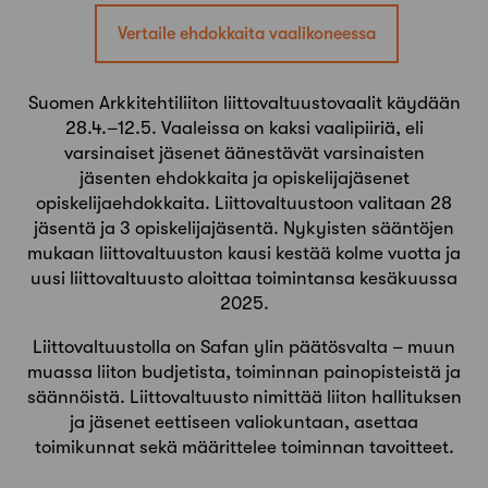
Vertaile ehdokkaita vaalikoneessa
Suomen Arkkitehtiliiton liittovaltuustovaalit käydään
28.4.–12.5. Vaaleissa on kaksi vaalipiiriä, eli
varsinaiset jäsenet äänestävät varsinaisten
jäsenten ehdokkaita ja opiskelijajäsenet
opiskelijaehdokkaita. Liittovaltuustoon valitaan 28
jäsentä ja 3 opiskelijajäsentä. Nykyisten sääntöjen
mukaan liittovaltuuston kausi kestää kolme vuotta ja
uusi liittovaltuusto aloittaa toimintansa kesäkuussa
2025.
Liittovaltuustolla on Safan ylin päätösvalta – muun
muassa liiton budjetista, toiminnan painopisteistä ja
säännöistä. Liittovaltuusto nimittää liiton hallituksen
ja jäsenet eettiseen valiokuntaan, asettaa
toimikunnat sekä määrittelee toiminnan tavoitteet.