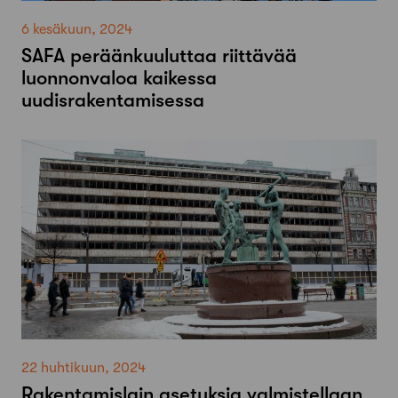
6 kesäkuun, 2024
SAFA peräänkuuluttaa riittävää
luonnonvaloa kaikessa
uudisrakentamisessa
22 huhtikuun, 2024
Rakentamislain asetuksia valmistellaan