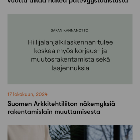
vuotta aikaa hakea pätevyystodistusta
17 lokakuun, 2024
Suomen Arkkitehtiliiton näkemyksiä
rakentamislain muuttamisesta