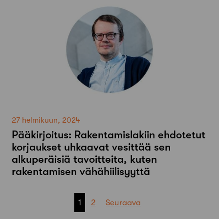
27 helmikuun, 2024
Pääkirjoitus: Rakentamislakiin ehdotetut
korjaukset uhkaavat vesittää sen
alkuperäisiä tavoitteita, kuten
rakentamisen vähähiilisyyttä
Artikkelien
1
2
Seuraava
sivutus