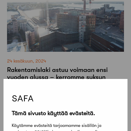
24 kesäkuun, 2024
Rakentamislaki astuu voimaan ensi
vuoden alussa – kerromme syksyn
tietoiskuissa mihin se vaikuttaa
Tämä sivusto käyttää evästeitä.
Käytämme evästeitä tarjoamamme sisällön ja