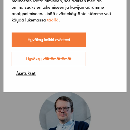
mainosten räätälöimiseen, sosiaalisen median
ominaisuuksien tukemiseen ja kävijämäärämme
analysoimiseen. Lisää evästekäytänteistämme voit
käydä lukemassa
täällä
.
Hyväksy kaikki evästeet
11 kesäkuun, 2024
Hallituksen esitys rakentamislaiksi
etenee – “Olin yllättynyt, ettei
Hyväksy välttämättömät
oikeustoimijoiden vakavilla huomioilla
ollut vaikutusta”
Asetukset