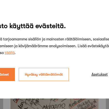
to käyttää evästeitä.
 tarjoamamme sisällön ja mainosten räätälöimiseen, sosiaalis
kemiseen ja kävijämäärämme analysoimiseen. Lisää evästekäyt
ssa
täällä
.
14 helmikuun, 2017
1
SAFAn lausunto luonnoksesta YM:n
R
asetukseksi rakennuksen
j
Asetukset
ästeet
Hyväksy välttämättömät
ääniympäristöistä