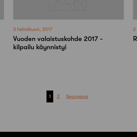
3 helmikuun, 2017
2
Vuoden valaistuskohde 2017 -
R
kilpailu käynnistyi
a
a
1
2
Seuraava