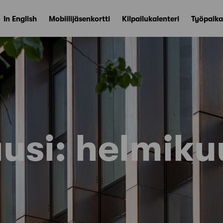
In English
Mobiilijäsenkortti
Kilpailukalenteri
Työpaika
usi:
helmiku