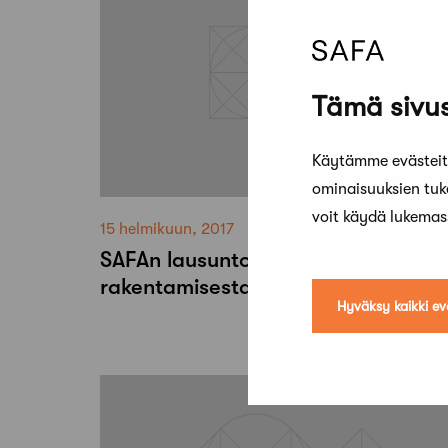
Tämä sivus
Käytämme evästeitä
ominaisuuksien tu
voit käydä lukema
15 helmikuun, 2017
SAFAn lausunto vihreästä julkisesta
rakentamisesta
Hyväksy kaikki ev