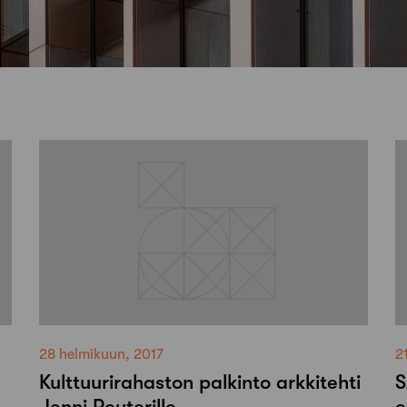
28 helmikuun, 2017
2
Kulttuurirahaston palkinto arkkitehti
S
Jenni Reuterille
e