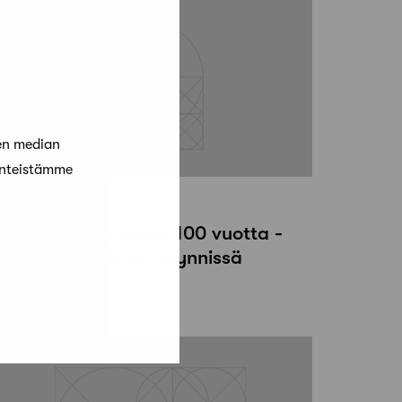
en median
änteistämme
4 helmikuun, 2017
akennusalan Suomi 100 vuotta -
uhlakirjahanke on käynnissä