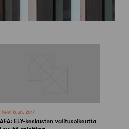
1 helmikuun, 2017
AFA: ELY-keskusten valitusoikeutta
i syytä rajoittaa