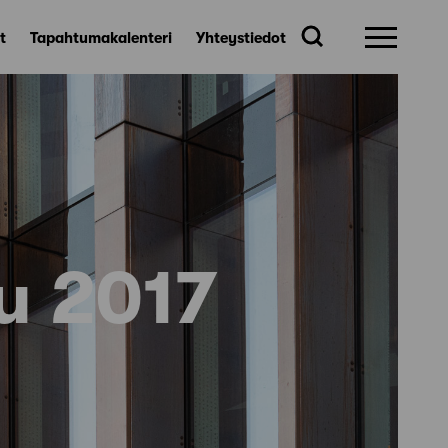
t
Tapahtumakalenteri
Yhteystiedot
u 2017