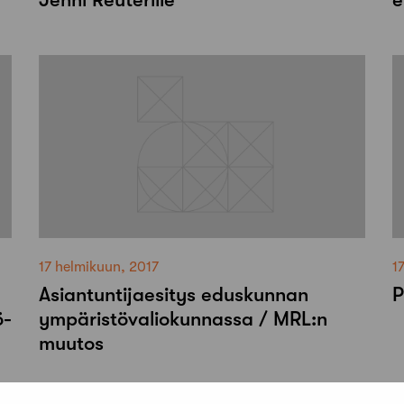
17 helmikuun, 2017
1
Asiantuntijaesitys eduskunnan
P
ö-
ympäristövaliokunnassa / MRL:n
muutos