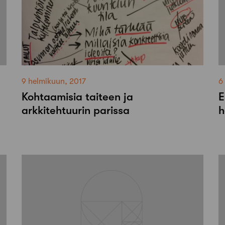
9 helmikuun, 2017
6
Kohtaamisia taiteen ja
E
arkkitehtuurin parissa
h