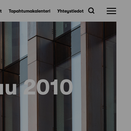
t
Tapahtumakalenteri
Yhteystiedot
uu 2010