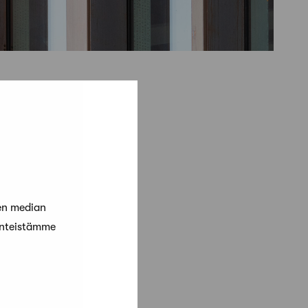
en median
änteistämme