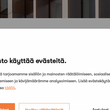
to käyttää evästeitä.
 tarjoamamme sisällön ja mainosten räätälöimiseen, sosiaalis
kemiseen ja kävijämäärämme analysoimiseen. Lisää evästekäyt
ssa
täällä
.
24 marraskuun, 2010
Lausunto selvityksestä Aalto -
yliopiston arkkitehtikoulutuksen
Asetukset
ästeet
Hyväksy välttämättömät