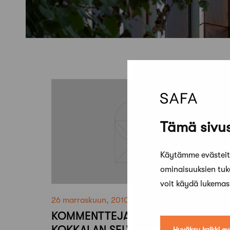
Tämä sivus
Käytämme evästeitä
ominaisuuksien tu
voit käydä lukema
26 marraskuun, 2010
KOMMENTTEJA PROFESSORI
KOKKALAN SELVITYKSESTÄ
Hyväksy kaikki ev