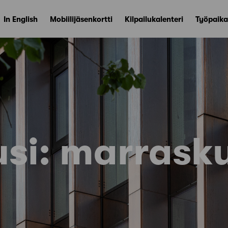
In English
Mobiilijäsenkortti
Kilpailukalenteri
Työpaika
si:
marrask