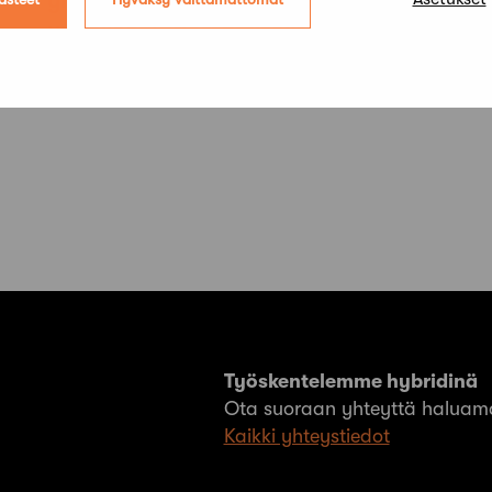
uudelleenjärjestämiseksi
Työskentelemme hybridinä
Ota suoraan yhteyttä haluama
Kaikki yhteystiedot