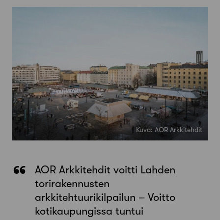
Kuva: AOR Arkkitehdit
AOR Arkkitehdit voitti Lahden
torirakennusten
arkkitehtuurikilpailun – Voitto
kotikaupungissa tuntui