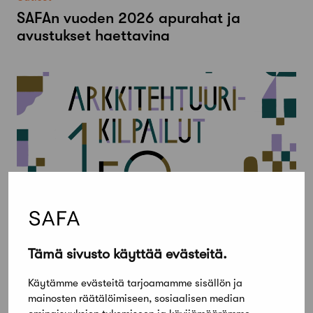
SAFAn vuoden 2026 apurahat ja
avustukset haettavina
Uutiset
Tämä sivusto käyttää evästeitä.
Vuonna 2026 Arkkitehtiliitto juhlistaa
Käytämme evästeitä tarjoamamme sisällön ja
arkkitehtuurikilpailujen 150-vuotista
mainosten räätälöimiseen, sosiaalisen median
historiaa