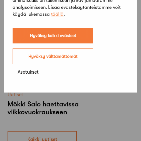
ominaisuuksien tukemiseen ja kävijämäärämme
analysoimiseen. Lisää evästekäytänteistämme voit
käydä lukemassa
täällä
.
Hyväksy kaikki evästeet
Hyväksy välttämättömät
Asetukset
Uutiset
Mökki Salo haettavissa
viikkovuokraukseen
Kaikki uutiset