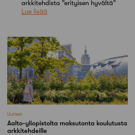
arkkitehdista ”erityisen hyvältä”
Lue lisää
Uutiset
Aalto-​yliopistolta maksutonta koulutusta
arkkitehdeille