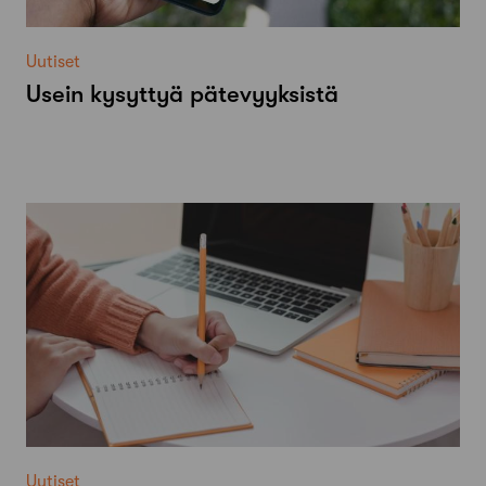
Uutiset
Usein kysyttyä pätevyyksistä
Uutiset