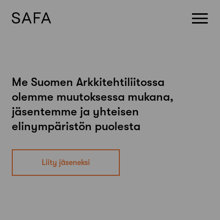
Skip
Me Suomen Arkkitehtiliitossa
to
olemme muutoksessa mukana,
content
jäsentemme ja yhteisen
elinympäristön puolesta
Liity jäseneksi