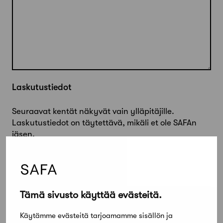
Laskutustiedot
Seuraavat kentät näkyvät vain ylläpitäjille.
Laskutustiedot on täytettävä, mikäli et ole SAFAn
jäsen.
Laskun saajan nimi
Tämä sivusto käyttää evästeitä.
Laskutustapa
Käytämme evästeitä tarjoamamme sisällön ja
Verkkolasku