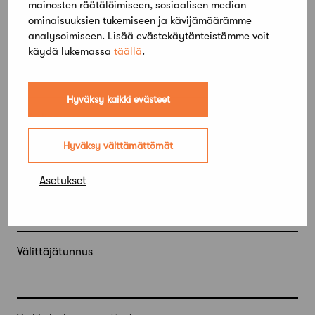
mainosten räätälöimiseen, sosiaalisen median
Sähköpostitse
ominaisuuksien tukemiseen ja kävijämäärämme
Paperilasku
analysoimiseen. Lisää evästekäytänteistämme voit
käydä lukemassa
täällä
.
Yhteyshenkilön sähköpostiosoite
Hyväksy kaikki evästeet
Puhelinnumero
Hyväksy välttämättömät
Asetukset
OVT-tunnus
Välittäjätunnus