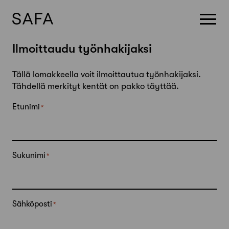
Skip
Ilmoittaudu työnhakijaksi
to
content
Tällä lomakkeella voit ilmoittautua työnhakijaksi.
Tähdellä merkityt kentät on pakko täyttää.
Etunimi
Sukunimi
Sähköposti