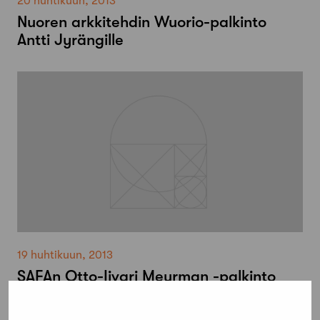
20 huhtikuun, 2013
Nuoren arkkitehdin Wuorio-palkinto
Antti Jyrängille
19 huhtikuun, 2013
SAFAn Otto-Iivari Meurman -palkinto
2013 emeritusprofessori Jere Maulalle