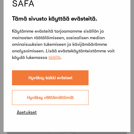
Tämä sivusto käyttää evästeitä.
Käytämme evästeitä tarjoamamme sisällön ja
mainosten räätälöimiseen, sosiaalisen median
ominaisuuksien tukemiseen ja kävijämäärämme
analysoimiseen. Lisää evästekäytänteistämme voit
käydä lukemassa
täällä
.
Hyväksy kaikki evästeet
19 huhtikuun, 2013
Kristian Gullichsen SAFAn
kunniajäseneksi
Hyväksy välttämättömät
Asetukset