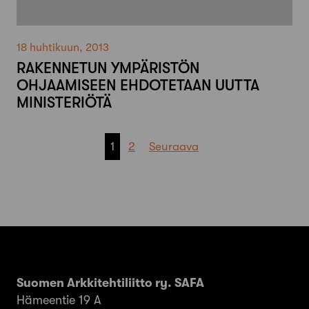
18 huhtikuun, 2013
RAKENNETUN YMPÄRISTÖN
OHJAAMISEEN EHDOTETAAN UUTTA
MINISTERIÖTÄ
Artikkelien
1
2
Seuraava
sivutus
Suomen Arkkitehtiliitto ry. SAFA
Hämeentie 19 A