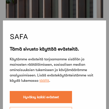
Tämä sivusto käyttää evästeitä.
Käytämme evästeitä tarjoamamme sisällön ja
mainosten räätälöimiseen, sosiaalisen median
ominaisuuksien tukemiseen ja kävijämäärämme
analysoimiseen. Lisää evästekäytänteistämme voit
käydä lukemassa
täällä
.
Hyväksy kaikki evästeet
12 helmikuun, 2010
Lausunto Taiteen edistämiskeskusta