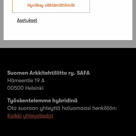
koskevasta lakiesityksestä
Hyväksy välttämättömät
Asetukset
Suomen Arkkitehtiliitto ry. SAFA
Hämeentie 19 A
00500 Helsinki
Työskentelemme hybridinä
Ota suoraan yhteyttä haluamaasi henkilöön:
Kaikki yhteystiedot