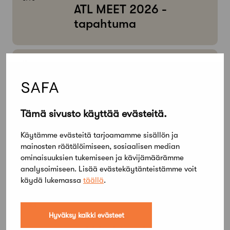
ATL MEET 2026 -
tapahtuma
PE
04
SYYS
RETHINKING 20C
NORDIC HERITAGE -
Tämä sivusto käyttää evästeitä.
seminaari
Käytämme evästeitä tarjoamamme sisällön ja
mainosten räätälöimiseen, sosiaalisen median
ominaisuuksien tukemiseen ja kävijämäärämme
LOKAKUU
analysoimiseen. Lisää evästekäytänteistämme voit
käydä lukemassa
täällä
.
PE
LA
02
03
LOKA
Maisema-
Hyväksy kaikki evästeet