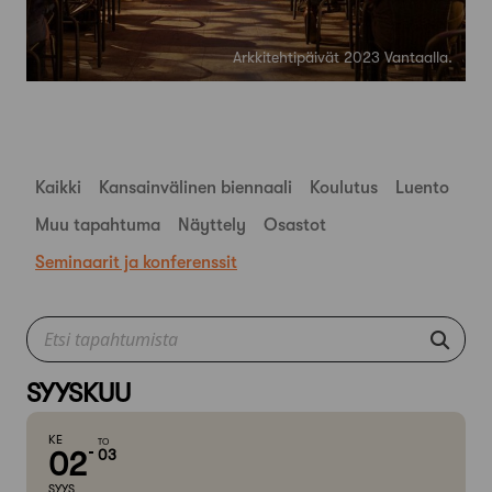
Arkkitehtipäivät 2023 Vantaalla.
Kaikki
Kansainvälinen biennaali
Koulutus
Luento
Muu tapahtuma
Näyttely
Osastot
Seminaarit ja konferenssit
SYYSKUU
KE
TO
02
03
SYYS