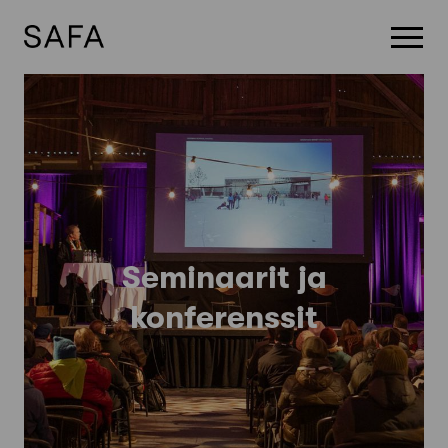
Skip
to
content
Seminaarit ja
konferenssit