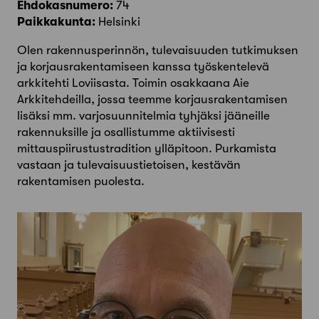
Ehdokasnumero:
74
Paikkakunta:
Helsinki
Olen rakennusperinnön, tulevaisuuden tutkimuksen
ja korjausrakentamiseen kanssa työskentelevä
arkkitehti Loviisasta. Toimin osakkaana Aie
Arkkitehdeilla, jossa teemme korjausrakentamisen
lisäksi mm. varjosuunnitelmia tyhjäksi jääneille
rakennuksille ja osallistumme aktiivisesti
mittauspiirustustradition ylläpitoon. Purkamista
vastaan ja tulevaisuustietoisen, kestävän
rakentamisen puolesta.