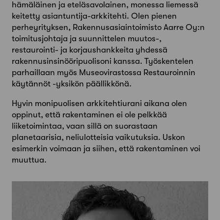
hämäläinen ja eteläsavolainen, monessa liemessä
keitetty asiantuntija-arkkitehti. Olen pienen
perheyrityksen, Rakennusasiaintoimisto Aarre Oy:n
toimitusjohtaja ja suunnittelen muutos-,
restaurointi- ja korjaushankkeita yhdessä
rakennusinsinööripuolisoni kanssa. Työskentelen
parhaillaan myös Museovirastossa Restauroinnin
käytännöt -yksikön päällikkönä.
Hyvin monipuolisen arkkitehtiurani aikana olen
oppinut, että rakentaminen ei ole pelkkää
liiketoimintaa, vaan sillä on suorastaan
planetaarisia, neliulotteisia vaikutuksia. Uskon
esimerkin voimaan ja siihen, että rakentaminen voi
muuttua.