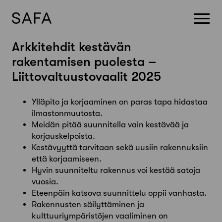
Arkkitehdit kestävän
Skip
to
rakentamisen puolesta –
content
Liittovaltuustovaalit 2025
Ylläpito ja korjaaminen on paras tapa hidastaa
ilmastonmuutosta.
Meidän pitää suunnitella vain kestävää ja
korjauskelpoista.
Kestävyyttä tarvitaan sekä uusiin rakennuksiin
että korjaamiseen.
Hyvin suunniteltu rakennus voi kestää satoja
vuosia.
Eteenpäin katsova suunnittelu oppii vanhasta.
Rakennusten säilyttäminen ja
kulttuuriympäristöjen vaaliminen on