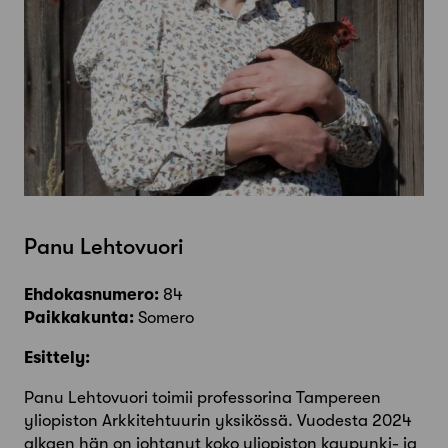
Panu Lehtovuori
Ehdokasnumero:
84
Paikkakunta:
Somero
Esittely:
Panu Lehtovuori toimii professorina Tampereen
yliopiston Arkkitehtuurin yksikössä. Vuodesta 2024
alkaen hän on johtanut koko yliopiston kaupunki- ja