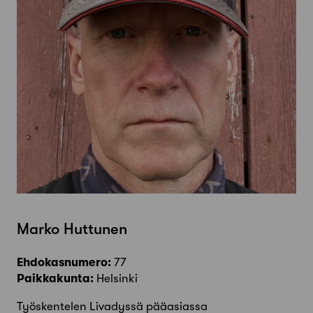
Marko Huttunen
Ehdokasnumero:
77
Paikkakunta:
Helsinki
Työskentelen Livadyssä pääasiassa