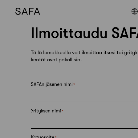
Ilmoittaudu SAF
Skip
to
content
Tällä lomakkeella voit ilmoittaa itsesi tai yrity
kentät ovat pakollisia.
SAFAn jäsenen nimi
Yrityksen nimi
Katuosoite