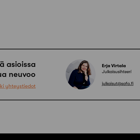
ä asioissa
Erja Virtala
Julkaisusihteeri
ua neuvoo
julkaisut@safa.fi
ki yhteystiedot