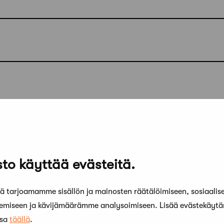
oite
to käyttää evästeitä.
 tarjoamamme sisällön ja mainosten räätälöimiseen, sosiaalis
kemiseen ja kävijämäärämme analysoimiseen. Lisää evästekäyt
ssa
täällä
.