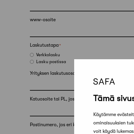
www-osoite
Laskutustapa
Verkkolasku
Lasku postissa
Yrityksen laskutusosoite, jos eri kuin yllä oleva os
Tämä sivus
Katuosoite tai PL, jos eri kuin yllä oleva osoite
Käytämme evästeitä
ominaisuuksien tu
Postinumero, jos eri kuin yllä oleva postinumero
voit käydä lukema