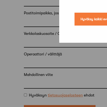
Postitoimipaikka, jos eri kuin yllä oleva postitoim
Hyväksy kaikki ev
Verkkolaskuosoite / OVT-tunnus
Operaattori / välittäjä
Mahdollinen viite
Hyväksyn
tietosuojaselosteen
ehdot