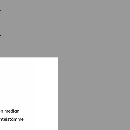
en median
änteistämme