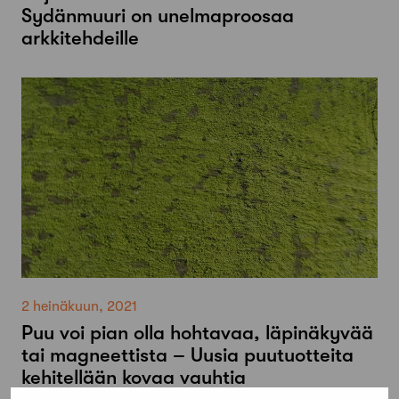
Sydänmuuri on unelmaproosaa
arkkitehdeille
2 heinäkuun, 2021
Puu voi pian olla hohtavaa, läpinäkyvää
tai magneettista – Uusia puutuotteita
kehitellään kovaa vauhtia