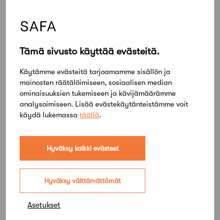
Tämä sivusto käyttää evästeitä.
Käytämme evästeitä tarjoamamme sisällön ja
mainosten räätälöimiseen, sosiaalisen median
ominaisuuksien tukemiseen ja kävijämäärämme
analysoimiseen. Lisää evästekäytänteistämme voit
käydä lukemassa
täällä
.
2 heinäkuun, 2021
Hyväksy kaikki evästeet
”Arkkitehtiopinnoissa luettiin todella
vähän teoriaa” – Mer Arkkitehtien Julia
Hertell kannustaa arkkitehteja lukemaan
Hyväksy välttämättömät
kirjoja ja keskustelemaan niistä
Asetukset