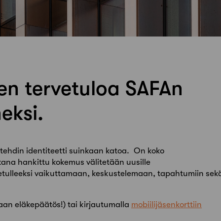
en tervetuloa SAFAn
eksi.
kitehdin identiteetti suinkaan katoa. On koko
na hankittu kokemus välitetään uusille
vetulleeksi vaikuttamaan, keskustelemaan, tapahtumiin sek
aan eläkepäätös!) tai kirjautumalla
mobiilijäsenkorttiin