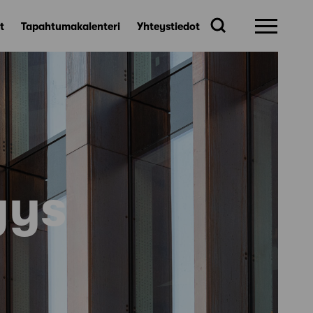
t
Tapahtumakalenteri
Yhteystiedot
yys