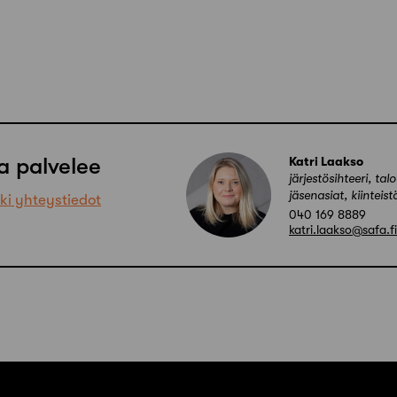
a palvelee
Katri Laakso
järjestösihteeri, tal
jäsenasiat, kiinteist
ki yhteystiedot
040 169 8889
katri.laakso@safa.fi