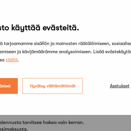
to käyttää evästeitä.
 tarjoamamme sisällön ja mainosten räätälöimiseen, sosiaalis
kemiseen ja kävijämäärämme analysoimiseen. Lisää evästekäyt
ssa
täällä
.
maksualennus on 70 %
Asetukset
ästeet
Hyväksy välttämättömät
 hakemuksesta 70 %:n alennus, jolloin vuosimaksu on 155,5
ijäsenkortin kautta.
alennusta tarvitsee hakea vain kerran.
osimaksusta.