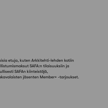
sia etuja, kuten Arkkitehti-lehden kotiin
llistumismaksut SAFA:n tilaisuuksiin ja
llisesti SAFAn kiinteistöjä,
 akavalaisten jäsenten Member+ -tarjoukset.