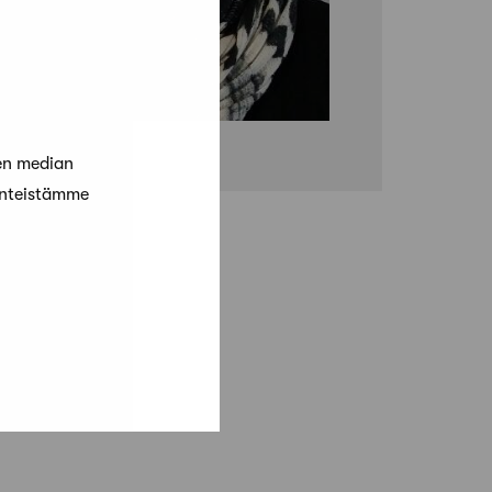
en median
änteistämme