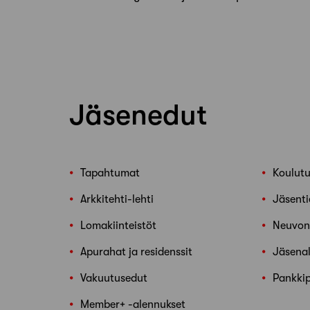
Jäsenedut
Tapahtumat
Koulut
Arkkitehti-lehti
Jäsenti
Lomakiinteistöt
Neuvon
Apurahat ja residenssit
Jäsena
Vakuutusedut
Pankkip
Member+ -alennukset