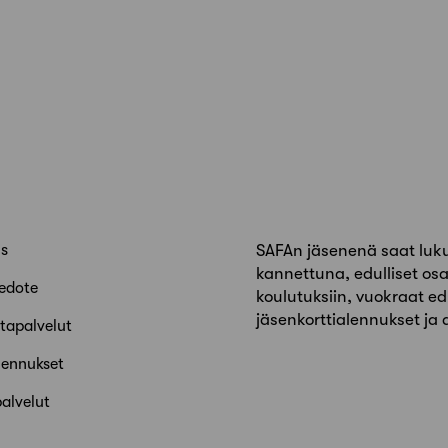
us
SAFAn jäsenenä saat lukui
kannettuna, edulliset osa
edote
koulutuksiin, vuokraat edu
jäsenkorttialennukset ja
tapalvelut
lennukset
alvelut