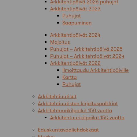
Arkkitehtipäivä 2026 puhujat
Arkkitehtipäivät 2023
Puhujat
Saapuminen
Arkkitehtipäivät 2024
Majoitus
Puhujat – Arkkitehtipäivä 2025
Puhujat – Arkkitehtipäivät 2024
Arkkitehtipäivät 2022
Ilmoittaudu Arkkitehtipäiville
Kartta
Puhujat
Arkkitehtiuutiset
Arkkitehtiuutisten kirjoituspalkkiot
Arkkitehtuurikilpailut 150 vuotta
Arkkitehtuurikilpailut 150 vuotta
Eduskuntavaaliehdokkaat
Etusivu