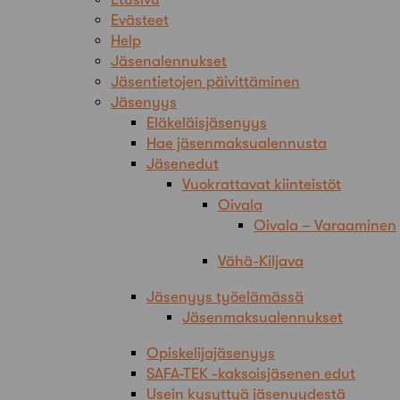
Evästeet
Help
Jäsenalennukset
Jäsentietojen päivittäminen
Jäsenyys
Eläkeläisjäsenyys
Hae jäsenmaksualennusta
Jäsenedut
Vuokrattavat kiinteistöt
Oivala
Oivala – Varaaminen
Vähä-Kiljava
Jäsenyys työelämässä
Jäsenmaksualennukset
Opiskelijajäsenyys
SAFA-TEK -kaksoisjäsenen edut
Usein kysyttyä jäsenyydestä