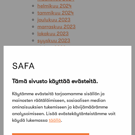
helmikuu 2024
tammikuu 2024
joulukuu 2023
marraskuu 2023
lokakuu 2023
syyskuu 2023
elokuu 2023
kesäkuu 2023
toukokuu 2023
huhtikuu 2023
maaliskuu 2023
Tämä sivusto käyttää evästeitä.
helmikuu 2023
tammikuu 2023
Käytämme evästeitä tarjoamamme sisällön ja
joulukuu 2022
mainosten räätälöimiseen, sosiaalisen median
marraskuu 2022
ominaisuuksien tukemiseen ja kävijämäärämme
lokakuu 2022
analysoimiseen. Lisää evästekäytänteistämme voit
syyskuu 2022
käydä lukemassa
täällä
.
elokuu 2022
heinäkuu 2022