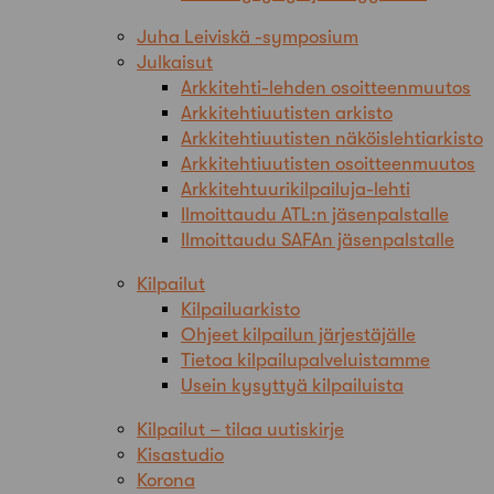
Juha Leiviskä -symposium
Julkaisut
Arkkitehti-lehden osoitteenmuutos
Arkkitehtiuutisten arkisto
Arkkitehtiuutisten näköislehtiarkisto
Arkkitehtiuutisten osoitteenmuutos
Arkkitehtuurikilpailuja-lehti
Ilmoittaudu ATL:n jäsenpalstalle
Ilmoittaudu SAFAn jäsenpalstalle
Kilpailut
Kilpailuarkisto
Ohjeet kilpailun järjestäjälle
Tietoa kilpailupalveluistamme
Usein kysyttyä kilpailuista
Kilpailut – tilaa uutiskirje
Kisastudio
Korona