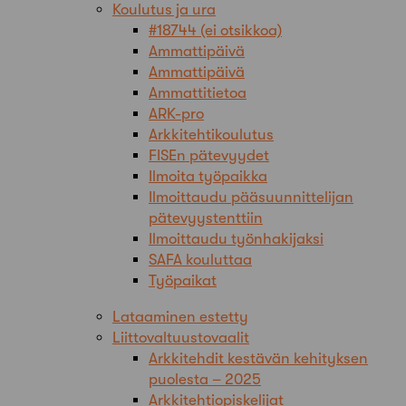
Koulutus ja ura
#18744 (ei otsikkoa)
Ammattipäivä
Ammattipäivä
Ammattitietoa
ARK-pro
Arkkitehtikoulutus
FISEn pätevyydet
Ilmoita työpaikka
Ilmoittaudu pääsuunnittelijan
pätevyystenttiin
Ilmoittaudu työnhakijaksi
SAFA kouluttaa
Työpaikat
Lataaminen estetty
Liittovaltuustovaalit
Arkkitehdit kestävän kehityksen
puolesta – 2025
Arkkitehtiopiskelijat