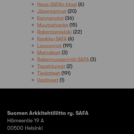
Hesa-SAFAn blogi
(6)
Jäsentarinat
(20)
Kannanotot
(36)
Muutoshanke
(15)
Rakentamislaki
(22)
Kaakko-SAFA
(6)
Lausunnot
(191)
Mainokset
(3)
Rakennusperintö-SAFA
(3)
Tapahtumat
(2)
Tiedotteet
(191)
Vastineet
(1)
Suomen Arkkitehtiliitto ry. SAFA
Hämeentie 19 A
00500 Helsinki