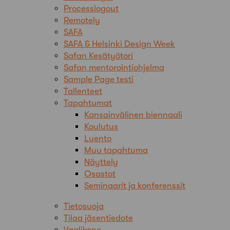
Processlogout
Remotely
SAFA
SAFA & Helsinki Design Week
Safan Kesätyötori
Safan mentorointiohjelma
Sample Page testi
Tallenteet
Tapahtumat
Kansainvälinen biennaali
Koulutus
Luento
Muu tapahtuma
Näyttely
Osastot
Seminaarit ja konferenssit
Tietosuoja
Tilaa jäsentiedote
Vaalikone