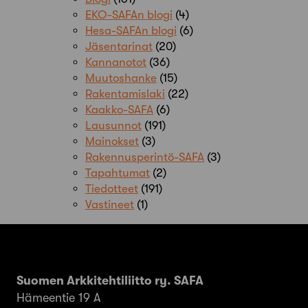
EKO-SAFAn blogi
(4)
Hesa-SAFAn blogi
(6)
Jäsentarinat
(20)
Kannanotot
(36)
Muutoshanke
(15)
Rakentamislaki
(22)
Kaakko-SAFA
(6)
Lausunnot
(191)
Mainokset
(3)
Rakennusperintö-SAFA
(3)
Tapahtumat
(2)
Tiedotteet
(191)
Vastineet
(1)
Suomen Arkkitehtiliitto ry. SAFA
Hämeentie 19 A