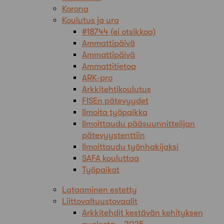
Korona
Koulutus ja ura
#18744 (ei otsikkoa)
Ammattipäivä
Ammattipäivä
Ammattitietoa
ARK-pro
Arkkitehtikoulutus
FISEn pätevyydet
Ilmoita työpaikka
Ilmoittaudu pääsuunnittelijan
pätevyystenttiin
Ilmoittaudu työnhakijaksi
SAFA kouluttaa
Työpaikat
Lataaminen estetty
Liittovaltuustovaalit
Arkkitehdit kestävän kehityksen