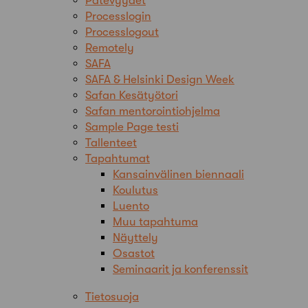
Pätevyydet
Processlogin
Processlogout
Remotely
SAFA
SAFA & Helsinki Design Week
Safan Kesätyötori
Safan mentorointiohjelma
Sample Page testi
Tallenteet
Tapahtumat
Kansainvälinen biennaali
Koulutus
Luento
Muu tapahtuma
Näyttely
Osastot
Seminaarit ja konferenssit
Tietosuoja