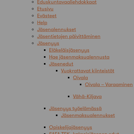
Eduskuntavaaliehdokkaat
Etusivu
Evästeet
Help
Jäsenalennukset
Jäsentietojen päivittäminen
Jäsenyys
Eläkeläisjäsenyys
Hae jäsenmaksualennusta
Jäsenedut
Vuokrattavat kiinteistöt
Oivala
Oivala – Varaaminen
Vähä-Kiljava
Jäsenyys työelämässä
Jäsenmaksualennukset
Opiskelijajäsenyys