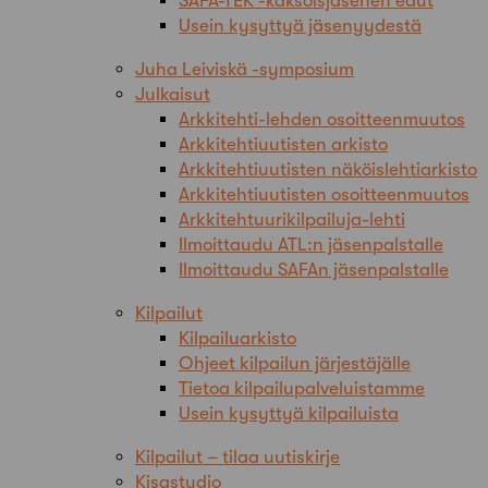
SAFA-TEK -kaksoisjäsenen edut
Usein kysyttyä jäsenyydestä
Juha Leiviskä -symposium
Julkaisut
Arkkitehti-lehden osoitteenmuutos
Arkkitehtiuutisten arkisto
Arkkitehtiuutisten näköislehtiarkisto
Arkkitehtiuutisten osoitteenmuutos
Arkkitehtuurikilpailuja-lehti
Ilmoittaudu ATL:n jäsenpalstalle
Ilmoittaudu SAFAn jäsenpalstalle
Kilpailut
Kilpailuarkisto
Ohjeet kilpailun järjestäjälle
Tietoa kilpailupalveluistamme
Usein kysyttyä kilpailuista
Kilpailut – tilaa uutiskirje
Kisastudio