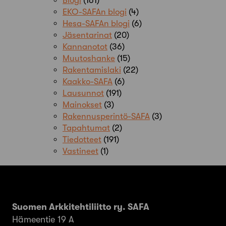
Blogi
(161)
EKO-SAFAn blogi
(4)
Hesa-SAFAn blogi
(6)
Jäsentarinat
(20)
Kannanotot
(36)
Muutoshanke
(15)
Rakentamislaki
(22)
Kaakko-SAFA
(6)
Lausunnot
(191)
Mainokset
(3)
Rakennusperintö-SAFA
(3)
Tapahtumat
(2)
Tiedotteet
(191)
Vastineet
(1)
Suomen Arkkitehtiliitto ry. SAFA
Hämeentie 19 A