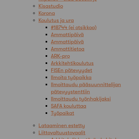
Kisastudio
Korona
Koulutus ja ura
#18744 (ei otsikkoa)
Ammattipäivä
Ammattipäivä
Ammattitietoa
ARK-pro
Arkkitehtikoulutus
FISEn pätevyydet
Ilmoita työpaikka
Ilmoittaudu pääsuunnittelijan
pätevyystenttiin
Ilmoittaudu työnhakijaksi
SAFA kouluttaa
Työpaikat
Lataaminen estetty
Liittovaltuustovaalit