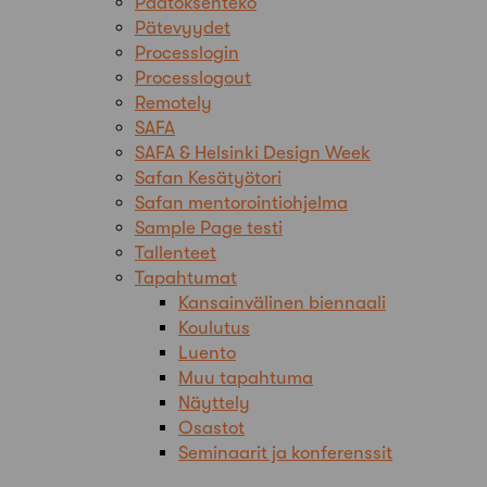
Päätöksenteko
Pätevyydet
Processlogin
Processlogout
Remotely
SAFA
SAFA & Helsinki Design Week
Safan Kesätyötori
Safan mentorointiohjelma
Sample Page testi
Tallenteet
Tapahtumat
Kansainvälinen biennaali
Koulutus
Luento
Muu tapahtuma
Näyttely
Osastot
Seminaarit ja konferenssit