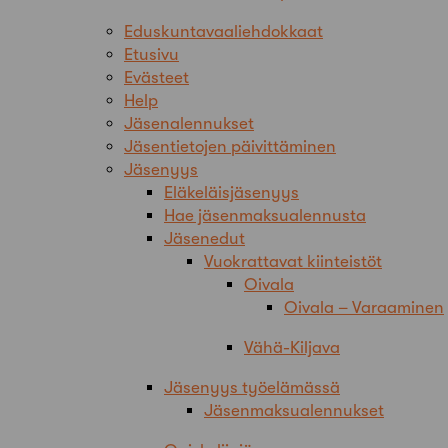
Eduskuntavaaliehdokkaat
Etusivu
Evästeet
Help
Jäsenalennukset
Jäsentietojen päivittäminen
Jäsenyys
Eläkeläisjäsenyys
Hae jäsenmaksualennusta
Jäsenedut
Vuokrattavat kiinteistöt
Oivala
Oivala – Varaaminen
Vähä-Kiljava
Jäsenyys työelämässä
Jäsenmaksualennukset