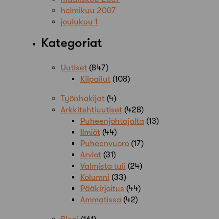
helmikuu 2007
joulukuu 1
Kategoriat
Uutiset
(847)
Kilpailut
(108)
Työnhakijat
(4)
Arkkitehtiuutiset
(428)
Puheenjohtajalta
(13)
Ilmiöt
(44)
Puheenvuoro
(17)
Arviot
(31)
Valmista tuli
(24)
Kolumni
(33)
Pääkirjoitus
(44)
Ammatissa
(42)