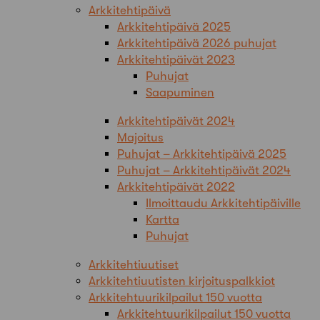
Arkkitehtipäivä
Arkkitehtipäivä 2025
Arkkitehtipäivä 2026 puhujat
Arkkitehtipäivät 2023
Puhujat
Saapuminen
Arkkitehtipäivät 2024
Majoitus
Puhujat – Arkkitehtipäivä 2025
Puhujat – Arkkitehtipäivät 2024
Arkkitehtipäivät 2022
Ilmoittaudu Arkkitehtipäiville
Kartta
Puhujat
Arkkitehtiuutiset
Arkkitehtiuutisten kirjoituspalkkiot
Arkkitehtuurikilpailut 150 vuotta
Arkkitehtuurikilpailut 150 vuotta