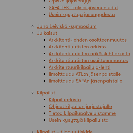
Opiskelijajäsenyys
SAFA-TEK -kaksoisjäsenen edut
Usein kysyttyä jäsenyydestä
Juha Leiviskä -symposium
Julkaisut
Arkkitehti-lehden osoitteenmuutos
Arkkitehtiuutisten arkisto
Arkkitehtiuutisten näköislehtiarkisto
Arkkitehtiuutisten osoitteenmuutos
Arkkitehtuurikilpailuja-lehti
Ilmoittaudu ATL:n jäsenpalstalle
Ilmoittaudu SAFAn jäsenpalstalle
Kilpailut
Kilpailuarkisto
Ohjeet kilpailun järjestäjälle
Tietoa kilpailupalveluistamme
Usein kysyttyä kilpailuista
Kilpailut – tilaa uutiskirje