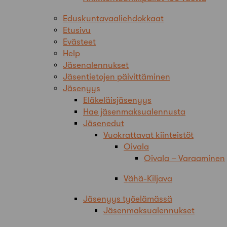
Eduskuntavaaliehdokkaat
Etusivu
Evästeet
Help
Jäsenalennukset
Jäsentietojen päivittäminen
Jäsenyys
Eläkeläisjäsenyys
Hae jäsenmaksualennusta
Jäsenedut
Vuokrattavat kiinteistöt
Oivala
Oivala – Varaaminen
Vähä-Kiljava
Jäsenyys työelämässä
Jäsenmaksualennukset