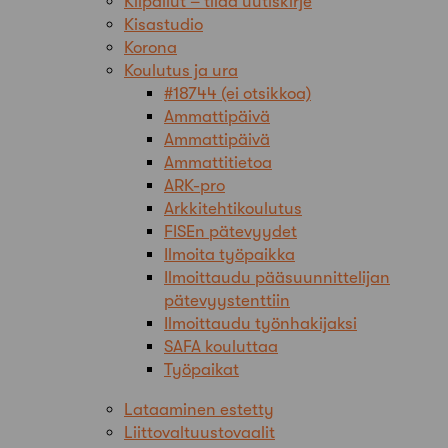
Kilpailut – tilaa uutiskirje
Kisastudio
Korona
Koulutus ja ura
#18744 (ei otsikkoa)
Ammattipäivä
Ammattipäivä
Ammattitietoa
ARK-pro
Arkkitehtikoulutus
FISEn pätevyydet
Ilmoita työpaikka
Ilmoittaudu pääsuunnittelijan
pätevyystenttiin
Ilmoittaudu työnhakijaksi
SAFA kouluttaa
Työpaikat
Lataaminen estetty
Liittovaltuustovaalit