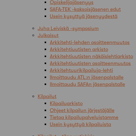
Opiskelijajäsenyys
SAFA-TEK -kaksoisjäsenen edut
Usein kysyttyä jäsenyydestä
Juha Leiviskä -symposium
Julkaisut
Arkkitehti-lehden osoitteenmuutos
Arkkitehtiuutisten arkisto
Arkkitehtiuutisten näköislehtiarkisto
Arkkitehtiuutisten osoitteenmuutos
Arkkitehtuurikilpailuja-lehti
Ilmoittaudu ATL:n jäsenpalstalle
Ilmoittaudu SAFAn jäsenpalstalle
Kilpailut
Kilpailuarkisto
Ohjeet kilpailun järjestäjälle
Tietoa kilpailupalveluistamme
Usein kysyttyä kilpailuista