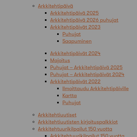
Arkkitehtipäivä
Arkkitehtipäivä 2025
Arkkitehtipäivä 2026 puhujat
Arkkitehtipäivät 2023
Puhujat
Saapuminen
Arkkitehtipäivät 2024
Majoitus
Puhujat – Arkkitehtipäivä 2025
Puhujat – Arkkitehtipäivät 2024
Arkkitehtipäivät 2022
Ilmoittaudu Arkkitehtipäiville
Kartta
Puhujat
Arkkitehtiuutiset
Arkkitehtiuutisten kirjoituspalkkiot
Arkkitehtuurikilpailut 150 vuotta
Arkkitehtuurikilpailut 150 vuotta