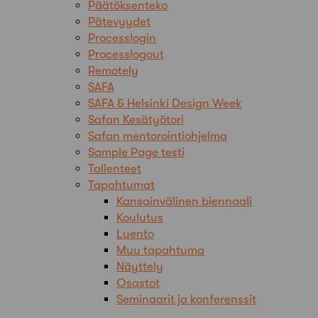
Päätöksenteko
Pätevyydet
Processlogin
Processlogout
Remotely
SAFA
SAFA & Helsinki Design Week
Safan Kesätyötori
Safan mentorointiohjelma
Sample Page testi
Tallenteet
Tapahtumat
Kansainvälinen biennaali
Koulutus
Luento
Muu tapahtuma
Näyttely
Osastot
Seminaarit ja konferenssit