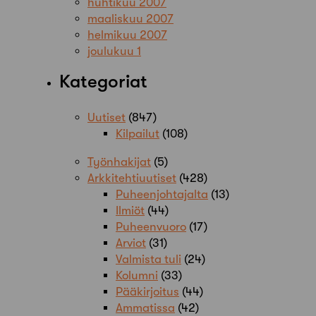
huhtikuu 2007
maaliskuu 2007
helmikuu 2007
joulukuu 1
Kategoriat
Uutiset
(847)
Kilpailut
(108)
Työnhakijat
(5)
Arkkitehtiuutiset
(428)
Puheenjohtajalta
(13)
Ilmiöt
(44)
Puheenvuoro
(17)
Arviot
(31)
Valmista tuli
(24)
Kolumni
(33)
Pääkirjoitus
(44)
Ammatissa
(42)