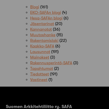
Blogi
(161)
EKO-SAFAn blogi
(4)
Hesa-SAFAn blogi
(6)
Jäsentarinat
(20)
Kannanotot
(36)
Muutoshanke
(15)
Rakentamislaki
(22)
Kaakko-SAFA
(6)
Lausunnot
(191)
Mainokset
(3)
Rakennusperintö-SAFA
(3)
Tapahtumat
(2)
Tiedotteet
(191)
Vastineet
(1)
Suomen Arkkitehtiliitto ry. SAFA