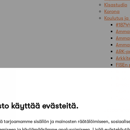
Kisastudio
Korona
Koulutus ja
#18744
Ammat
Ammat
Ammat
ARK-p
Arkkit
FISEn
Ilmoit
Ilmoit
Ilmoit
SAFA 
Työpa
to käyttää evästeitä.
Lataaminen
Liittovaltuu
 tarjoamamme sisällön ja mainosten räätälöimiseen, sosiaalis
Arkkit
kemiseen ja kävijämäärämme analysoimiseen. Lisää evästekäyt
Arkkit