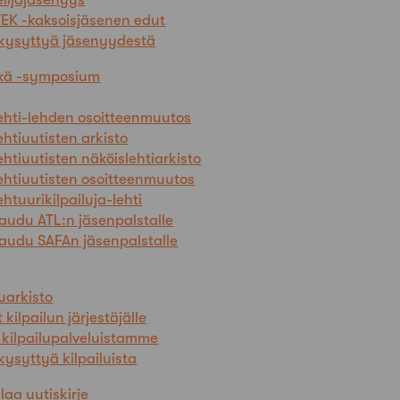
EK -kaksoisjäsenen edut
 kysyttyä jäsenyydestä
skä -symposium
ehti-lehden osoitteenmuutos
ehtiuutisten arkisto
ehtiuutisten näköislehtiarkisto
ehtiuutisten osoitteenmuutos
ehtuurikilpailuja-lehti
taudu ATL:n jäsenpalstalle
taudu SAFAn jäsenpalstalle
luarkisto
 kilpailun järjestäjälle
 kilpailupalveluistamme
kysyttyä kilpailuista
ilaa uutiskirje