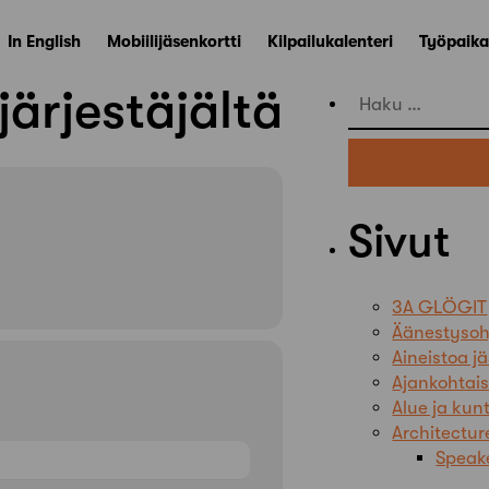
In English
Mobiilijäsenkortti
Kilpailukalenteri
Työpaika
ärjestäjältä
Haku:
Sivut
3A GLÖGIT
Äänestysoh
Aineistoa jä
Ajankohtai
Alue ja ku
Architectu
Speak