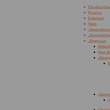
Eduskuntav
Etusivu
Evästeet
Help
Jäsenalenn
Jäsentietoj
Jäsenyys
Eläkel
Hae j
Jäsen
V
Jäsen
Opiske