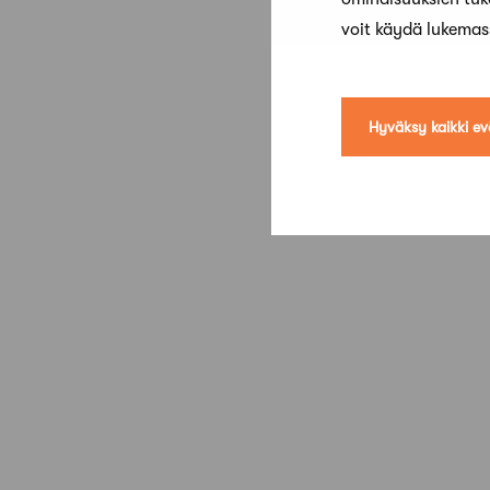
voit käydä lukema
Hyväksy kaikki ev