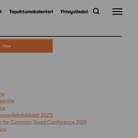
t
Tapahtumakalenteri
Yhteystiedot
je
senille
sta
ntavaaliehdokkaat 2025
re for Common Good Conference 2019
ers