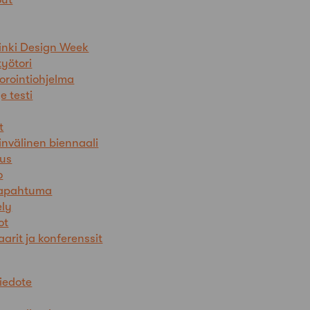
inki Design Week
yötori
orointiohjelma
 testi
t
nvälinen biennaali
tus
o
apahtuma
ely
ot
arit ja konferenssit
tiedote