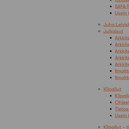
SAFA-T
Usein
Juha Leivi
Julkaisut
Arkkit
Arkkit
Arkkit
Arkkit
Arkkit
Ilmoit
Ilmoit
Kilpailut
Kilpai
Ohjeet
Tietoa
Usein 
Kilpailut – t