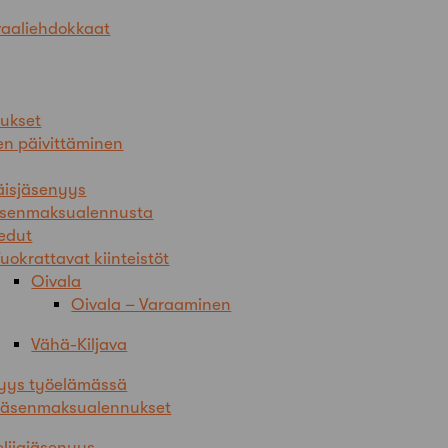
aaliehdokkaat
ukset
en päivittäminen
äisjäsenyys
äsenmaksualennusta
edut
uokrattavat kiinteistöt
Oivala
Oivala – Varaaminen
Vähä-Kiljava
yys työelämässä
Jäsenmaksualennukset
lijajäsenyys