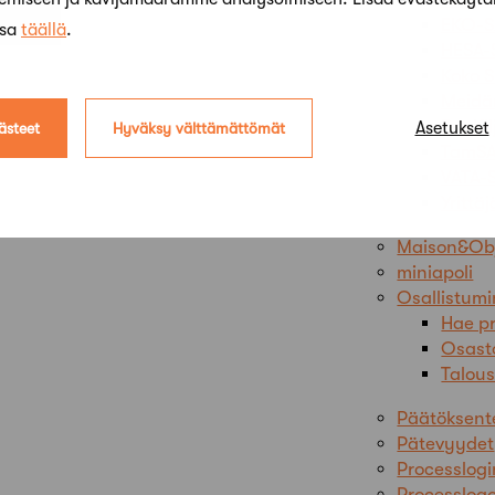
EKO-S
ssa
täällä
.
HESA-
Koko 
Meidä
Pro Ki
Asetukset
ästeet
Hyväksy välttämättömät
TamSA
VATA-
Yrittä
Maison&Obj
miniapoli
Osallistum
Hae pr
Osast
Talous
Päätöksent
Pätevyydet
Processlogi
Processlog