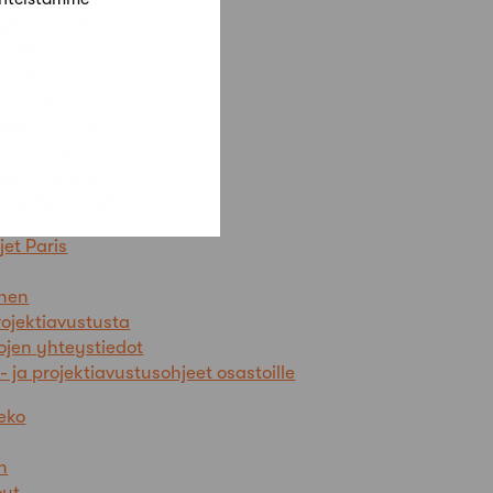
AFA – 2025
SAFA – 2025
Suomi – 2025
n SAFA – 2025
ljava – 2025
FA – 2021
SAFA – 2025
jä-SAFA – 2025
et Paris
inen
ojektiavustusta
ojen yhteystiedot
- ja projektiavustusohjeet osastoille
eko
n
out