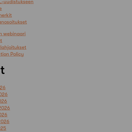
L-uudistukseen
e
erkit
anosoitukset
n webinaari
t
lahjoitukset
tion Policy
t
026
026
026
2026
026
2026
025