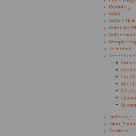
Remotely
SAFA
SAFA & Hels
Safan Kesät
Safan ment
Sample Page
Tallenteet
Tapahtuma
Kansai
Koulu
Luent
Muu t
Näytt
Osast
Semina
Tietosuoja
Tilaa jäsen
Vaalikone