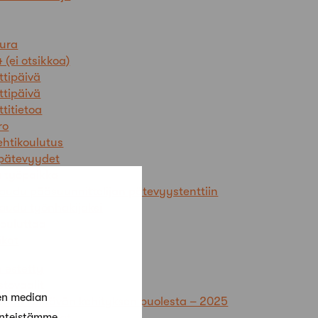
 ura
 (ei otsikkoa)
tipäivä
tipäivä
titietoa
ro
ehtikoulutus
 pätevyydet
a työpaikka
taudu pääsuunnittelijan pätevyystenttiin
taudu työnhakijaksi
kouluttaa
ikat
 estetty
stovaalit
en median
ehdit kestävän kehityksen puolesta – 2025
änteistämme
ehtiopiskelijat