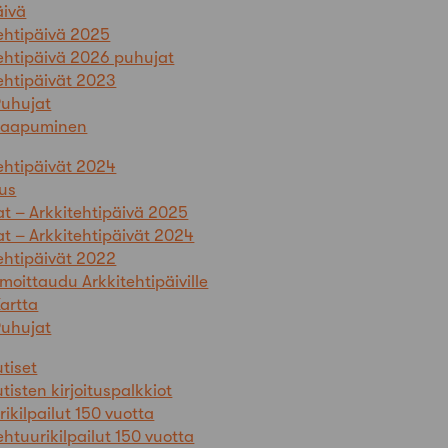
äivä
ehtipäivä 2025
ehtipäivä 2026 puhujat
ehtipäivät 2023
uhujat
Saapuminen
ehtipäivät 2024
tus
t – Arkkitehtipäivä 2025
t – Arkkitehtipäivät 2024
ehtipäivät 2022
lmoittaudu Arkkitehtipäiville
artta
uhujat
utiset
tisten kirjoituspalkkiot
ikilpailut 150 vuotta
ehtuurikilpailut 150 vuotta