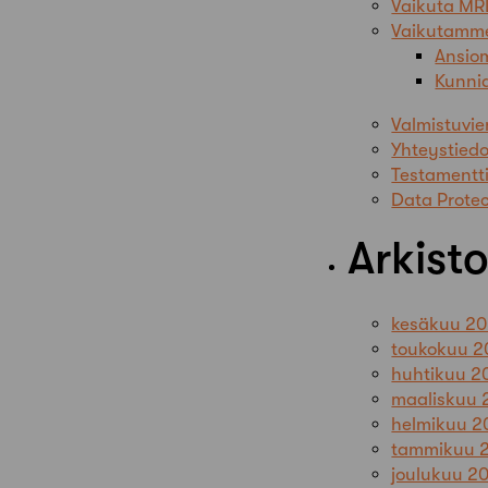
Vaikuta MR
Vaikutamm
Ansiom
Kunni
Valmistuvie
Yhteystiedo
Testamentti
Data Protec
Arkisto
kesäkuu 2
toukokuu 2
huhtikuu 2
maaliskuu 
helmikuu 2
tammikuu 
joulukuu 2