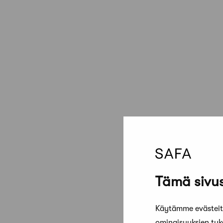
Tämä sivus
Käytämme evästeitä
ominaisuuksien tu