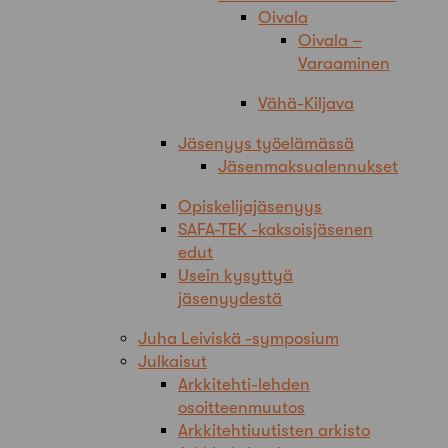
Oivala
Oivala –
Varaaminen
Vähä-Kiljava
Jäsenyys työelämässä
Jäsenmaksualennukset
Opiskelijajäsenyys
SAFA-TEK -kaksoisjäsenen
edut
Usein kysyttyä
jäsenyydestä
Juha Leiviskä -symposium
Julkaisut
Arkkitehti-lehden
osoitteenmuutos
Arkkitehtiuutisten arkisto