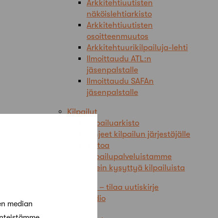
Arkkitehtiuutisten
näköislehtiarkisto
Arkkitehtiuutisten
osoitteenmuutos
Arkkitehtuurikilpailuja-lehti
Ilmoittaudu ATL:n
jäsenpalstalle
Ilmoittaudu SAFAn
jäsenpalstalle
Kilpailut
Kilpailuarkisto
Ohjeet kilpailun järjestäjälle
Tietoa
kilpailupalveluistamme
Usein kysyttyä kilpailuista
Kilpailut – tilaa uutiskirje
Kisastudio
en median
Korona
änteistämme