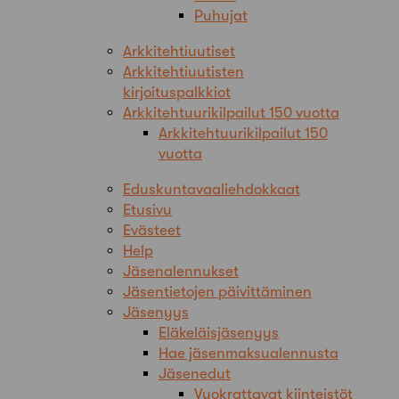
Puhujat
Arkkitehtiuutiset
Arkkitehtiuutisten
kirjoituspalkkiot
Arkkitehtuurikilpailut 150 vuotta
Arkkitehtuurikilpailut 150
vuotta
Eduskuntavaaliehdokkaat
Etusivu
Evästeet
Help
Jäsenalennukset
Jäsentietojen päivittäminen
Jäsenyys
Eläkeläisjäsenyys
Hae jäsenmaksualennusta
Jäsenedut
Vuokrattavat kiinteistöt