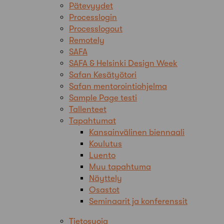
Pätevyydet
Processlogin
Processlogout
Remotely
SAFA
SAFA & Helsinki Design Week
Safan Kesätyötori
Safan mentorointiohjelma
Sample Page testi
Tallenteet
Tapahtumat
Kansainvälinen biennaali
Koulutus
Luento
Muu tapahtuma
Näyttely
Osastot
Seminaarit ja konferenssit
Tietosuoja