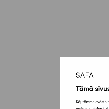
Tämä sivus
Käytämme evästeitä
ominaisuuksien tu