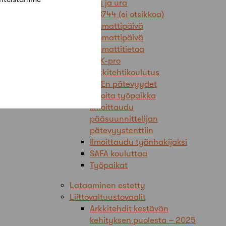
Koulutus ja ura
#18744 (ei otsikkoa)
Ammattipäivä
Ammattipäivä
Ammattitietoa
ARK-pro
Arkkitehtikoulutus
FISEn pätevyydet
Ilmoita työpaikka
Ilmoittaudu
pääsuunnittelijan
pätevyystenttiin
Ilmoittaudu työnhakijaksi
SAFA kouluttaa
Työpaikat
Lataaminen estetty
Liittovaltuustovaalit
Arkkitehdit kestävän
kehityksen puolesta – 2025