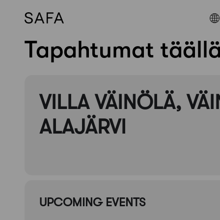
Tapahtumat tääll
Skip
to
content
VILLA VÄINÖLÄ, VÄ
ALAJÄRVI
UPCOMING EVENTS