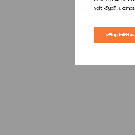
voit käydä lukema
Hyväksy kaikki ev