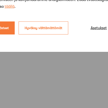
ssa
täällä
.
Asetukset
ästeet
Hyväksy välttämättömät