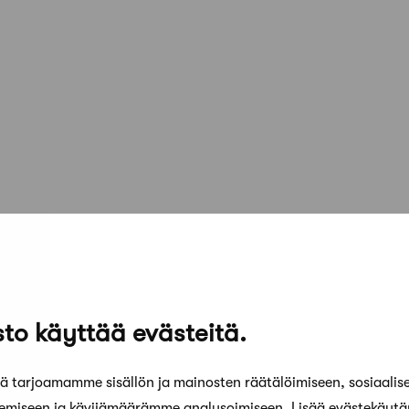
to käyttää evästeitä.
 tarjoamamme sisällön ja mainosten räätälöimiseen, sosiaalis
kemiseen ja kävijämäärämme analysoimiseen. Lisää evästekäyt