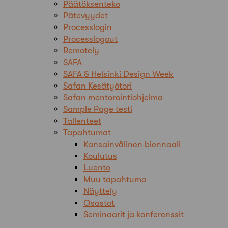
Päätöksenteko
Pätevyydet
Processlogin
Processlogout
Remotely
SAFA
SAFA & Helsinki Design Week
Safan Kesätyötori
Safan mentorointiohjelma
Sample Page testi
Tallenteet
Tapahtumat
Kansainvälinen biennaali
Koulutus
Luento
Muu tapahtuma
Näyttely
Osastot
Seminaarit ja konferenssit