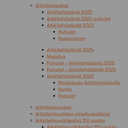
Arkkitehtipäivä
Arkkitehtipäivä 2025
Arkkitehtipäivä 2026 puhujat
Arkkitehtipäivät 2023
Puhujat
Saapuminen
Arkkitehtipäivät 2024
Majoitus
Puhujat – Arkkitehtipäivä 2025
Puhujat – Arkkitehtipäivät 2024
Arkkitehtipäivät 2022
Ilmoittaudu Arkkitehtipäiville
Kartta
Puhujat
Arkkitehtiuutiset
Arkkitehtiuutisten kirjoituspalkkiot
Arkkitehtuurikilpailut 150 vuotta
Arkkitehtuurikilpailut 150 vuotta