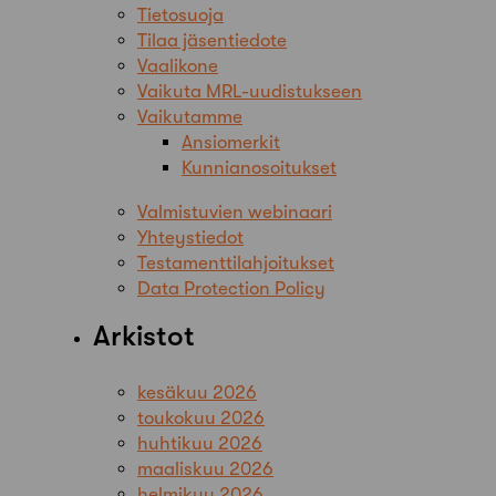
Tietosuoja
Tilaa jäsentiedote
Vaalikone
Vaikuta MRL-uudistukseen
Vaikutamme
Ansiomerkit
Kunnianosoitukset
Valmistuvien webinaari
Yhteystiedot
Testamenttilahjoitukset
Data Protection Policy
Arkistot
kesäkuu 2026
toukokuu 2026
huhtikuu 2026
maaliskuu 2026
helmikuu 2026