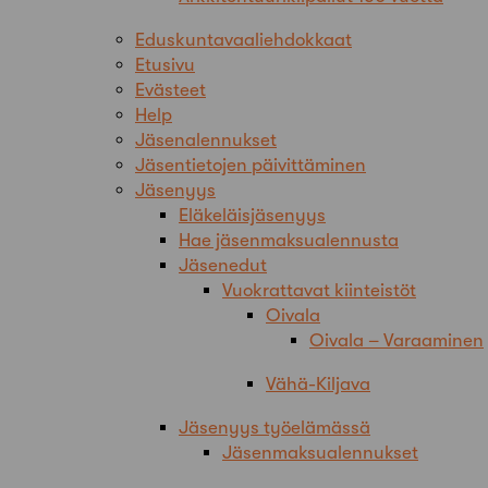
Eduskuntavaaliehdokkaat
Etusivu
Evästeet
Help
Jäsenalennukset
Jäsentietojen päivittäminen
Jäsenyys
Eläkeläisjäsenyys
Hae jäsenmaksualennusta
Jäsenedut
Vuokrattavat kiinteistöt
Oivala
Oivala – Varaaminen
Vähä-Kiljava
Jäsenyys työelämässä
Jäsenmaksualennukset