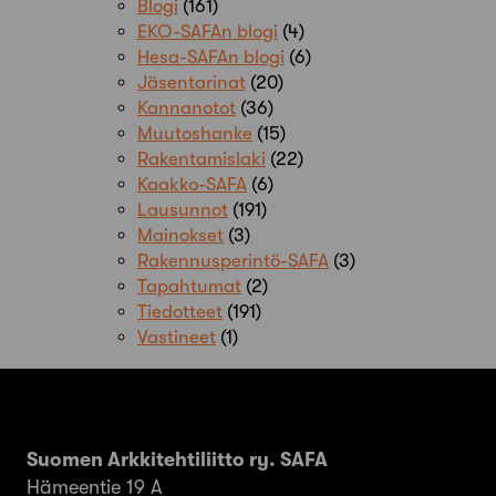
Blogi
(161)
EKO-SAFAn blogi
(4)
Hesa-SAFAn blogi
(6)
Jäsentarinat
(20)
Kannanotot
(36)
Muutoshanke
(15)
Rakentamislaki
(22)
Kaakko-SAFA
(6)
Lausunnot
(191)
Mainokset
(3)
Rakennusperintö-SAFA
(3)
Tapahtumat
(2)
Tiedotteet
(191)
Vastineet
(1)
Suomen Arkkitehtiliitto ry. SAFA
Hämeentie 19 A