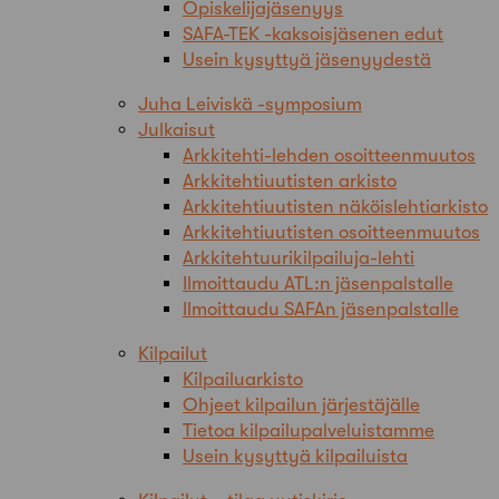
Opiskelijajäsenyys
SAFA-TEK -kaksoisjäsenen edut
Usein kysyttyä jäsenyydestä
Juha Leiviskä -symposium
Julkaisut
Arkkitehti-lehden osoitteenmuutos
Arkkitehtiuutisten arkisto
Arkkitehtiuutisten näköislehtiarkisto
Arkkitehtiuutisten osoitteenmuutos
Arkkitehtuurikilpailuja-lehti
Ilmoittaudu ATL:n jäsenpalstalle
Ilmoittaudu SAFAn jäsenpalstalle
Kilpailut
Kilpailuarkisto
Ohjeet kilpailun järjestäjälle
Tietoa kilpailupalveluistamme
Usein kysyttyä kilpailuista