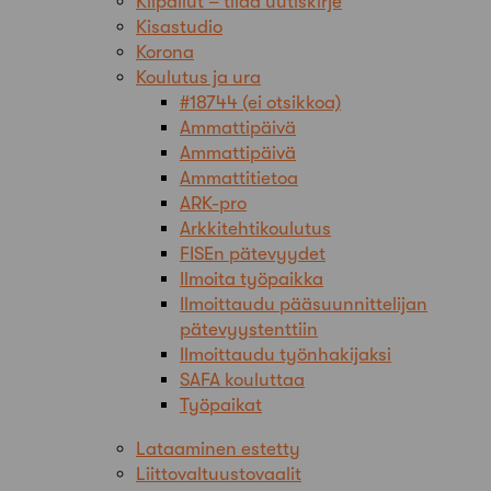
Kilpailut – tilaa uutiskirje
Kisastudio
Korona
Koulutus ja ura
#18744 (ei otsikkoa)
Ammattipäivä
Ammattipäivä
Ammattitietoa
ARK-pro
Arkkitehtikoulutus
FISEn pätevyydet
Ilmoita työpaikka
Ilmoittaudu pääsuunnittelijan
pätevyystenttiin
Ilmoittaudu työnhakijaksi
SAFA kouluttaa
Työpaikat
Lataaminen estetty
Liittovaltuustovaalit