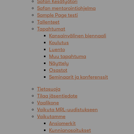
Safan Kesätyötori
Safan mentorointiohjelma
Sample Page testi
Tallenteet
Tapahtumat
Kansainvälinen biennaali
Koulutus
Luento
Muu tapahtuma
Näyttely
Osastot
Seminaarit ja konferenssit
Tietosuoja
Tilaa jäsentiedote
Vaalikone
Vaikuta MRL-uudistukseen
Vaikutamme
Ansiomerkit
Kunnianosoitukset