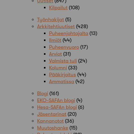
Uutiset
(847)
Kilpailut
(108)
Työnhakijat
(5)
Arkkitehtiuutiset
(428)
Puheenjohtajalta
(13)
Ilmiöt
(44)
Puheenvuoro
(17)
Arviot
(31)
Valmista tuli
(24)
Kolumni
(33)
Pääkirjoitus
(44)
Ammatissa
(42)
Blogi
(161)
EKO-SAFAn blogi
(4)
Hesa-SAFAn blogi
(6)
Jäsentarinat
(20)
Kannanotot
(36)
Muutoshanke
(15)