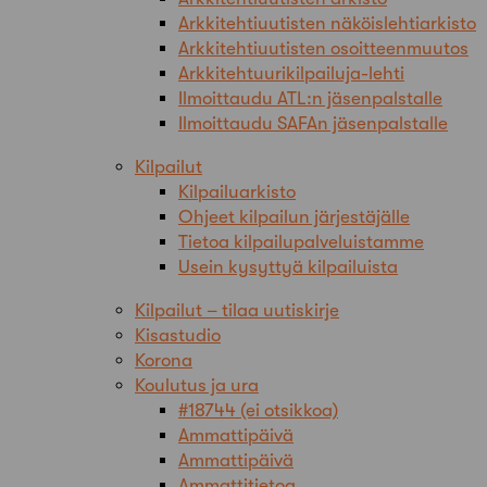
Arkkitehtiuutisten näköislehtiarkisto
Arkkitehtiuutisten osoitteenmuutos
Arkkitehtuurikilpailuja-lehti
Ilmoittaudu ATL:n jäsenpalstalle
Ilmoittaudu SAFAn jäsenpalstalle
Kilpailut
Kilpailuarkisto
Ohjeet kilpailun järjestäjälle
Tietoa kilpailupalveluistamme
Usein kysyttyä kilpailuista
Kilpailut – tilaa uutiskirje
Kisastudio
Korona
Koulutus ja ura
#18744 (ei otsikkoa)
Ammattipäivä
Ammattipäivä
Ammattitietoa