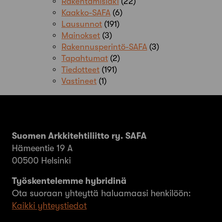
Rakentamislaki
(22)
Kaakko-SAFA
(6)
Lausunnot
(191)
Mainokset
(3)
Rakennusperintö-SAFA
(3)
Tapahtumat
(2)
Tiedotteet
(191)
Vastineet
(1)
Suomen Arkkitehtiliitto ry. SAFA
Hämeentie 19 A
00500 Helsinki
Työskentelemme hybridinä
Ota suoraan yhteyttä haluamaasi henkilöön:
Kaikki yhteystiedot