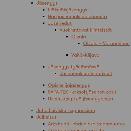
Jäsenyys
Eläkeläisjäsenyys
Hae jäsenmaksualennusta
Jäsenedut
Vuokrattavat kiinteistöt
Oivala
Oivala – Varaaminen
Vähä-Kiljava
Jäsenyys työelämässä
Jäsenmaksualennukset
Opiskelijajäsenyys
SAFA-TEK -kaksoisjäsenen edut
Usein kysyttyä jäsenyydestä
Juha Leiviskä -symposium
Julkaisut
Arkkitehti-lehden osoitteenmuutos
Arkkitehtiuutisten arkisto